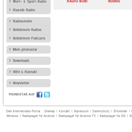
SWR4 Baden-
RADIO BOB!
80s80s
Wort- & Sport-Radio
Württemberg
Klassik-Radio
Radiosender
Beliebteste Radios
Beliebteste Podcasts
Mein phonostar
Downloads
Hilfe & Kontakt
Newsletter
PHONOSTAR AUF
Dein Internetradio-Portal :
Sitemap
|
Kontakt
|
Impressum
|
Datenschutz
|
Entwickler
|
Windows
|
Radioplayer für Android
|
Radioplayer für Android TV
|
Radioplayer für iOS
|
R