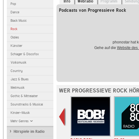
Info
Webradio
Programm
Sendun
Pop
Podcasts von Progressieve Rock
Dance
Black Music
Rock
Oldies
phonostar hat k
Künstler
Gehe auf die
Website des
Schlager & Discofox
Volksmusik
Country
Jazz & Blues
Weltmusik
WER PROGRESSIEVE ROCK HÖR
Gothic & Mittelalter
Soundtracks & Musical
Kinder-Musik
Mehr Genres
Hörspiele im Radio