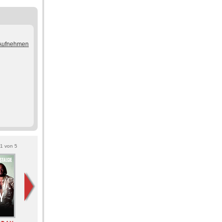
/Aufnehmen
1
von
5