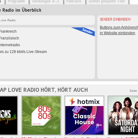
o
Programm
Sendungen A-Z
Podcasts
zuletzt gespielte Titel
 Radio im Überblick
SENDER EINBINDEN
Love Radio
Buttons zum Anhören
Frankreich
in Website einbinden
Französisch
Internetradio
bis zu 128 kbit/s Live-Stream
RAP LOVE RADIO HÖRT, HÖRT AUCH
Seite