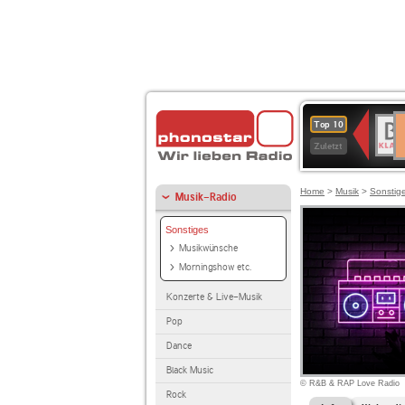
D
BR-
Top 10
Ku
KLAS
Zuletzt
Home
>
Musik
>
Sonstig
Musik-Radio
Sonstiges
Musikwünsche
Morningshow etc.
Konzerte & Live-Musik
Pop
Dance
Black Music
© R&B & RAP Love Radio
Rock