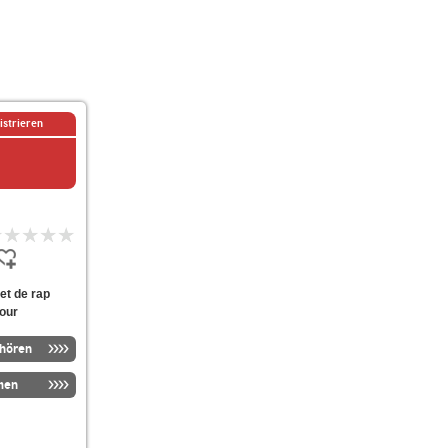
istrieren
et de rap
mour
nhören
men