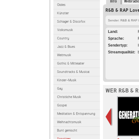
Info
Webradi
Oldies
R&B & RAP Love
Künstler
Sender: R&B & RAP 
Schlager & Discofox
Volksmusik
Land
Country
Sprache
Sendertyp
Jazz & Blues
Streamqualität
Weltmusik
Gothic & Mittelalter
Soundtracks & Musical
Kinder-Musik
Gay
WER R&B & 
Christliche Musik
Gospel
Meditation & Entspannung
Weihnachtsmusik
Bunt gemischt
Sonstiges