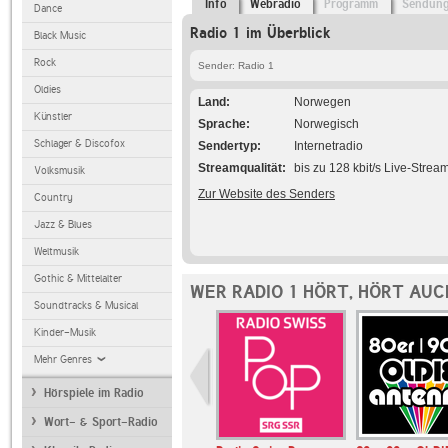
Info
Webradio
Programm
Sendun
Dance
Radio 1 im Überblick
Black Music
Rock
Sender: Radio 1
Oldies
Land
Norwegen
Künstler
Sprache
Norwegisch
Schlager & Discofox
Sendertyp
Internetradio
Streamqualität
bis zu 128 kbit/s Live-Strea
Volksmusik
Zur Website des Senders
Country
Jazz & Blues
Weltmusik
Gothic & Mittelalter
WER RADIO 1 HÖRT, HÖRT AUC
Soundtracks & Musical
Kinder-Musik
Mehr Genres
Hörspiele im Radio
Wort- & Sport-Radio