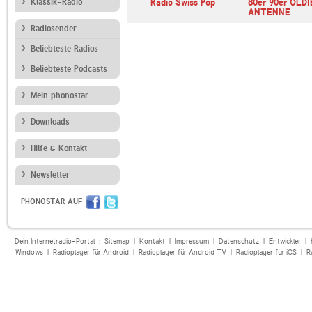
Klassik-Radio
Radio Swiss Pop
80er 90er OLDI
ANTENNE
Radiosender
Beliebteste Radios
Beliebteste Podcasts
Mein phonostar
Downloads
Hilfe & Kontakt
Newsletter
PHONOSTAR AUF
Dein Internetradio-Portal :
Sitemap
|
Kontakt
|
Impressum
|
Datenschutz
|
Entwickler
|
Windows
|
Radioplayer für Android
|
Radioplayer für Android TV
|
Radioplayer für iOS
|
R