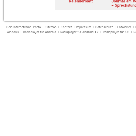
erl
ARD Radiofestival:
Kalenderblatt
Journal am V
Jazz
- Sprechstun
Dein Internetradio-Portal :
Sitemap
|
Kontakt
|
Impressum
|
Datenschutz
|
Entwickler
|
Windows
|
Radioplayer für Android
|
Radioplayer für Android TV
|
Radioplayer für iOS
|
R