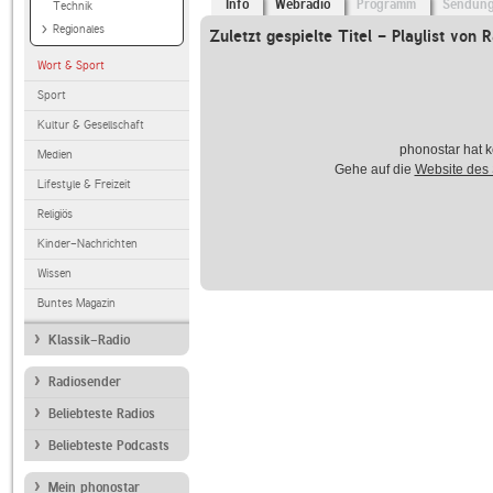
Info
Webradio
Programm
Sendun
Technik
Regionales
Zuletzt gespielte Titel - Playlist von 
Wort & Sport
Sport
Kultur & Gesellschaft
phonostar hat k
Medien
Gehe auf die
Website des
Lifestyle & Freizeit
Religiös
Kinder-Nachrichten
Wissen
Buntes Magazin
Klassik-Radio
Radiosender
Beliebteste Radios
Beliebteste Podcasts
Mein phonostar