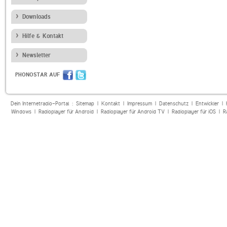
Downloads
Hilfe & Kontakt
Newsletter
PHONOSTAR AUF
Dein Internetradio-Portal :
Sitemap
|
Kontakt
|
Impressum
|
Datenschutz
|
Entwickler
|
Windows
|
Radioplayer für Android
|
Radioplayer für Android TV
|
Radioplayer für iOS
|
R