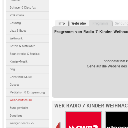
Schlager & Discofox
Volksmusik
Country
Info
Webradio
Programm
Sendun
Jazz & Blues
Programm von Radio 7 Kinder Weihna
Weltmusik
Gothic & Mittelalter
Soundtracks & Musical
phonostar hat k
Kinder-Musik
Gehe auf die
Website des
Gay
Christliche Musik
Gospel
Meditation & Entspannung
Weihnachtsmusik
WER RADIO 7 KINDER WEIHNA
Bunt gemischt
Sonstiges
Weniger Genres