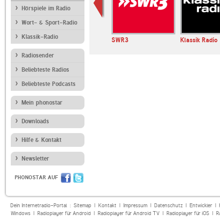
Hörspiele im Radio
Wort- & Sport-Radio
Klassik-Radio
einland-
SWR1 Baden-
SWR3
Klassik Radio
Württemberg
Radiosender
Beliebteste Radios
Beliebteste Podcasts
Mein phonostar
Downloads
Hilfe & Kontakt
Newsletter
PHONOSTAR AUF
Dein Internetradio-Portal :
Sitemap
|
Kontakt
|
Impressum
|
Datenschutz
|
Entwickler
|
Windows
|
Radioplayer für Android
|
Radioplayer für Android TV
|
Radioplayer für iOS
|
R