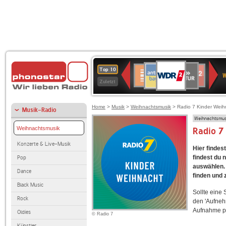
WDR
ANTENNE
SWR
Deutschlandfunk
Deutschlandfunk
80er
SWR3
WDR
BR-
NDR
Top 10
2
W
BAYERN
Kultur
Kultur
90er
4
KLASSIK
2
Zuletzt
OLDIE
ANTENNE
Home
>
Musik
>
Weihnachtsmusik
> Radio 7 Kinder Weih
Musik-Radio
Weihnachtsmus
Weihnachtsmusik
Radio 7
Konzerte & Live-Musik
Hier finde
findest du 
Pop
auswählen. 
Dance
finden und 
Black Music
Sollte eine
Rock
den 'Aufneh
Aufnahme p
Oldies
© Radio 7
Künstler