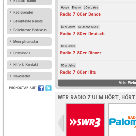
Klassik-Radio
House
Electro
80er Jahre
Radiosender
Radio 7 80er Dance
Beliebteste Radios
80er Jahre
Deutsche Musik
Beliebteste Podcasts
Radio 7 80er Deutsch
Mein phonostar
80er Jahre
Radio 7 80er Dinner
Downloads
Hilfe & Kontakt
80er Jahre
Radio 7 80er Hits
Newsletter
Mehr Webr
PHONOSTAR AUF
WER RADIO 7 ULM HÖRT, HÖR