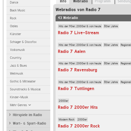
Info
Webradio
Programm
Sendun
Dance
Webradios von Radio 7
Black Music
43 Webradio
Rock
Hits der 90er, 2000er & von heute
80er Jahre
Oldies
Radio 7 Live-Stream
Künstler
Schlager & Discofox
Hits der 90er, 2000er & von heute
80er Jahre
Regiona
Volksmusik
Radio 7 Aalen
Country
Hits der 90er, 2000er & von heute
80er Jahre
Regiona
Jazz & Blues
Radio 7 Ravensburg
Weltmusik
Gothic & Mittelalter
Hits der 90er, 2000er & von heute
80er Jahre
Regiona
Radio 7 Tuttlingen
Soundtracks & Musical
Kinder-Musik
2000er
Mehr Genres
Radio 7 2000er Hits
Hörspiele im Radio
Modern Rock
2000er
Wort- & Sport-Radio
Radio 7 2000er Rock