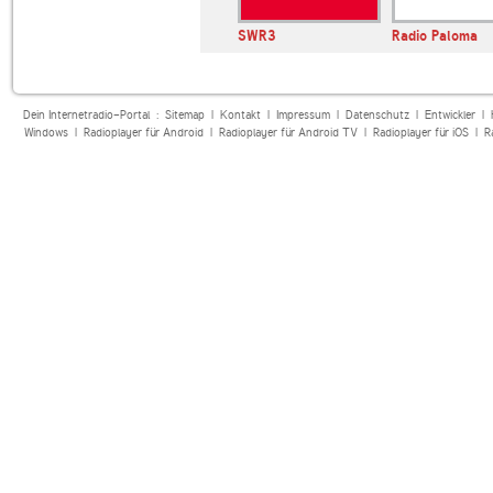
SWR3
Radio Paloma
Dein Internetradio-Portal :
Sitemap
|
Kontakt
|
Impressum
|
Datenschutz
|
Entwickler
|
Windows
|
Radioplayer für Android
|
Radioplayer für Android TV
|
Radioplayer für iOS
|
R