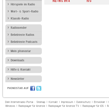
NE-WS 89.4
hr3
Hörspiele im Radio
Wort- & Sport-Radio
Klassik-Radio
Radiosender
Beliebteste Radios
Beliebteste Podcasts
Mein phonostar
Downloads
Hilfe & Kontakt
Newsletter
PHONOSTAR AUF
Dein Internetradio-Portal :
Sitemap
|
Kontakt
|
Impressum
|
Datenschutz
|
Entwickler
|
Windows
|
Radioplayer für Android
|
Radioplayer für Android TV
|
Radioplayer für iOS
|
R