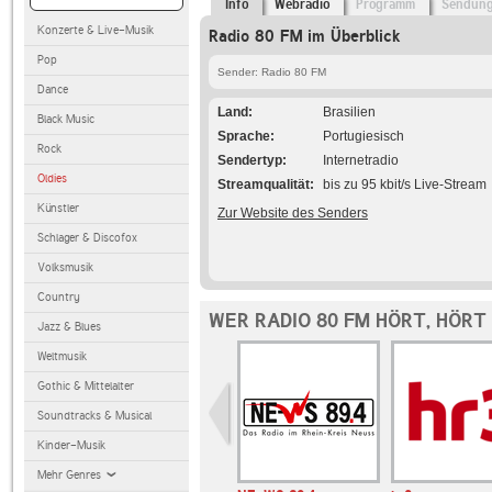
Info
Webradio
Programm
Sendun
Konzerte & Live-Musik
Radio 80 FM im Überblick
Pop
Sender: Radio 80 FM
Dance
Land
Brasilien
Black Music
Sprache
Portugiesisch
Rock
Sendertyp
Internetradio
Oldies
Streamqualität
bis zu 95 kbit/s Live-Stream
Künstler
Zur Website des Senders
Schlager & Discofox
Volksmusik
Country
WER RADIO 80 FM HÖRT, HÖRT
Jazz & Blues
Weltmusik
Gothic & Mittelalter
Soundtracks & Musical
Kinder-Musik
Mehr Genres