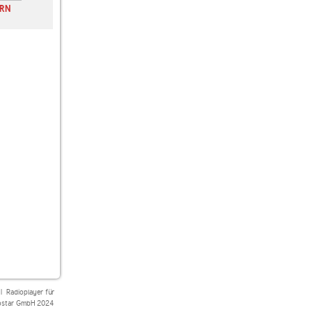
RN
memory-Radio
Bayern 2
Deutschlandfunk
memoryradio 2
|
Radioplayer für
star GmbH 2024