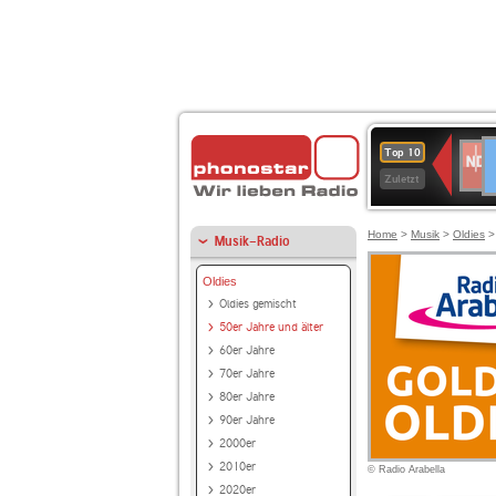
D
NDR
Top 10
2
Zuletzt
Home
>
Musik
>
Oldies
Musik-Radio
Oldies
Oldies gemischt
50er Jahre und älter
60er Jahre
70er Jahre
80er Jahre
90er Jahre
2000er
2010er
© Radio Arabella
2020er