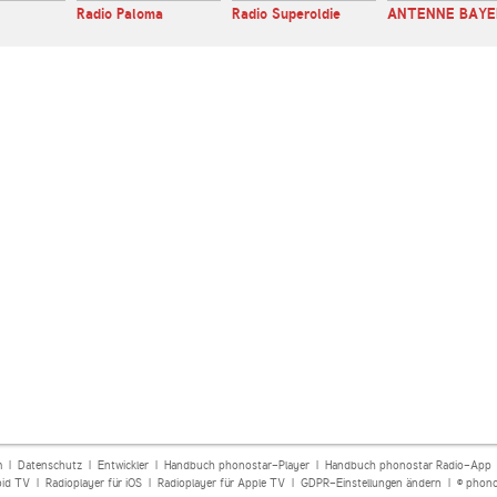
Radio Paloma
Radio Superoldie
ANTENNE BAYE
m
|
Datenschutz
|
Entwickler
|
Handbuch phonostar-Player
|
Handbuch phonostar Radio-App
oid TV
|
Radioplayer für iOS
|
Radioplayer für Apple TV
|
GDPR-Einstellungen ändern
| © phono