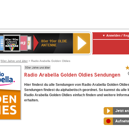
Anmelden / Reg
80er
eutschlandfunk
SWR3
WDR
SWR
80er 90er OLDIE
90er
4
Kultur
ANTENNE
OLDIE
ANTENNE
>
50er Jahre und älter
> Radio Arabella Golden Oldies
50er Jahre und älter
Radio Arabella Golden Oldies Sendungen
Hier findest du alle Sendungen von Radio Arabella Golden Oldies
Sendungen findest du alphabetisch geordnet. So kannst du alle I
Radio Arabella Golden Oldies einfach finden und weitere Inform
erhalten.
Jetzt a
Aufneh