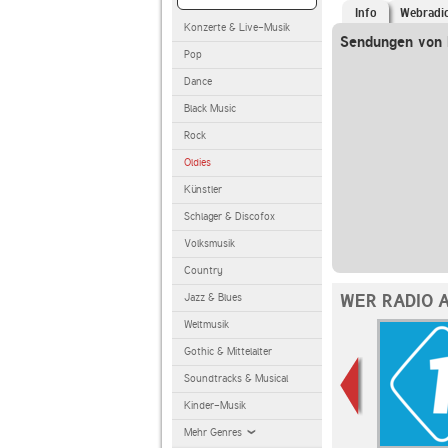
Info
Webradi
Konzerte & Live-Musik
Sendungen von R
Pop
Dance
Black Music
Rock
Oldies
Künstler
Schlager & Discofox
Volksmusik
Country
WER RADIO 
Jazz & Blues
Weltmusik
Gothic & Mittelalter
Soundtracks & Musical
Kinder-Musik
Mehr Genres