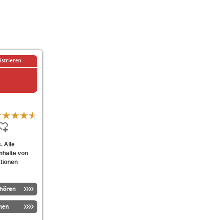
istrieren
. Alle
nhalte von
ationen
nhören
men