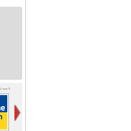
1
von
5