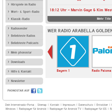
Hörspiele im Radio
18:12 Uhr - Marvin Gaye & Kim West
Wort- & Sport-Radio
Mehr Title
Klassik-Radio
Radiosender
WER RADIO ARABELLA GOLDEN
Beliebteste Radios
Beliebteste Podcasts
Mein phonostar
Downloads
BR24
Bayern 1
Radio Paloma
Hilfe & Kontakt
Newsletter
PHONOSTAR AUF
Dein Internetradio-Portal :
Sitemap
|
Kontakt
|
Impressum
|
Datenschutz
|
Entwickler
|
Windows
|
Radioplayer für Android
|
Radioplayer für Android TV
|
Radioplayer für iOS
|
R