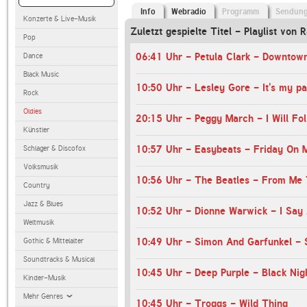
Info
Webradio
Programm
Sendun
Konzerte & Live-Musik
Zuletzt gespielte Titel - Playlist von 
Pop
06:41 Uhr - Petula Clark - Downtow
Dance
Black Music
10:50 Uhr - Lesley Gore - It's my pa
Rock
Oldies
20:15 Uhr - Peggy March - I Will Fo
Künstler
10:57 Uhr - Easybeats - Friday On 
Schlager & Discofox
Volksmusik
10:56 Uhr - The Beatles - From Me
Country
Jazz & Blues
10:52 Uhr - Dionne Warwick - I Say 
Weltmusik
10:49 Uhr - Simon And Garfunkel - 
Gothic & Mittelalter
Soundtracks & Musical
10:45 Uhr - Deep Purple - Black Nig
Kinder-Musik
Mehr Genres
10:45 Uhr - Troggs - Wild Thing