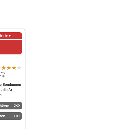
istrieren
lle Sendungen
Radio Art
n.
nhören
men