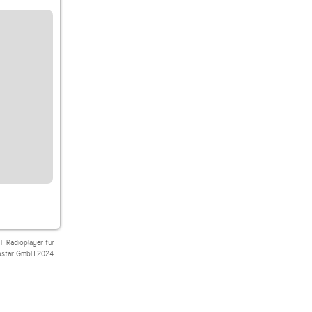
|
Radioplayer für
star GmbH 2024