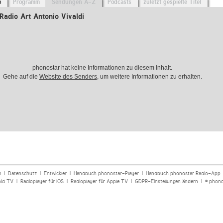
o
Programm
Sendungen A-Z
Podcasts
zuletzt gespielte Titel
adio Art Antonio Vivaldi
phonostar hat keine Informationen zu diesem Inhalt.
Gehe auf die
Website des Senders
, um weitere Informationen zu erhalten.
m
|
Datenschutz
|
Entwickler
|
Handbuch phonostar-Player
|
Handbuch phonostar Radio-App
oid TV
|
Radioplayer für iOS
|
Radioplayer für Apple TV
|
GDPR-Einstellungen ändern
| © phono