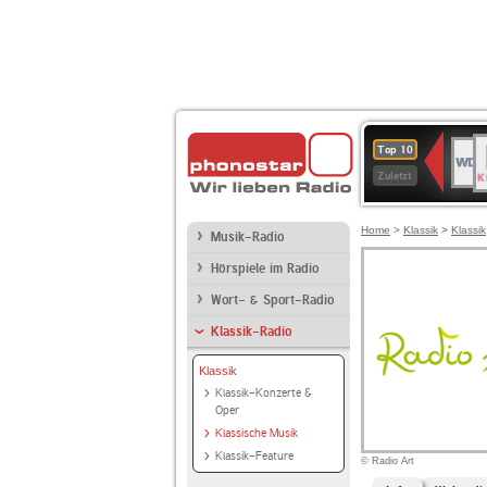
B
WDR
Top 10
K
4
Zuletzt
Home
>
Klassik
>
Klassik
Musik-Radio
Hörspiele im Radio
Wort- & Sport-Radio
Klassik-Radio
Klassik
Klassik-Konzerte &
Oper
Klassische Musik
Klassik-Feature
© Radio Art