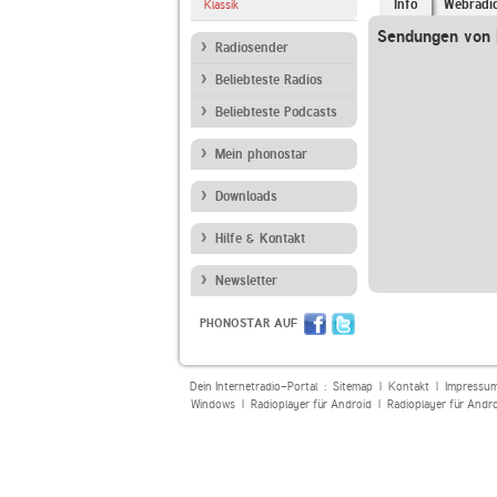
Info
Webradi
Klassik
Sendungen von R
Radiosender
Beliebteste Radios
Beliebteste Podcasts
Mein phonostar
Downloads
Hilfe & Kontakt
Newsletter
PHONOSTAR AUF
Dein Internetradio-Portal :
Sitemap
|
Kontakt
|
Impressu
Windows
|
Radioplayer für Android
|
Radioplayer für Andr