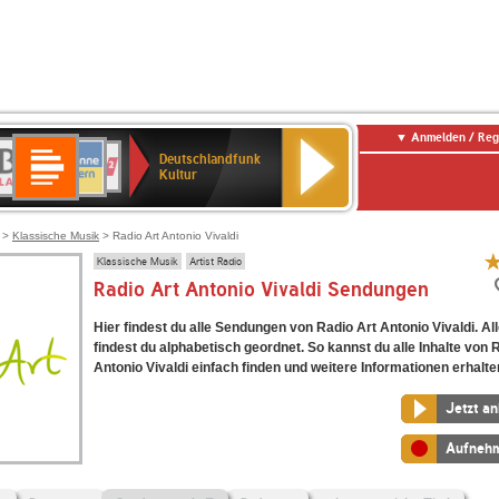
Anmelden / Reg
Deutschlandfunk
R-
ANTENNE
Deutschlandfunk
80er
SWR3
NDR
WDR
SWR
Deutschlandfunk
Kultur
LASSIK
BAYERN
90er
2
2
Kultur
Kultur
OLDIE
ANTENNE
>
Klassische Musik
> Radio Art Antonio Vivaldi
Klassische Musik
Artist Radio
Radio Art Antonio Vivaldi Sendungen
Hier findest du alle Sendungen von Radio Art Antonio Vivaldi. A
findest du alphabetisch geordnet. So kannst du alle Inhalte von 
Antonio Vivaldi einfach finden und weitere Informationen erhalte
Jetzt a
Aufneh