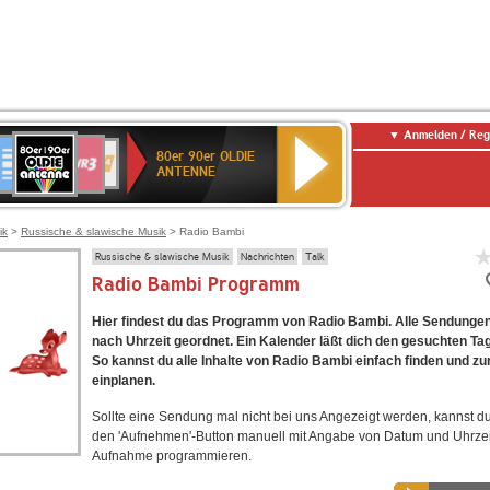
Anmelden / Reg
80er
eutschlandfunk
SWR3
WDR
SWR
80er 90er OLDIE
90er
4
Kultur
ANTENNE
OLDIE
ANTENNE
ik
>
Russische & slawische Musik
> Radio Bambi
Russische & slawische Musik
Nachrichten
Talk
Radio Bambi Programm
Hier findest du das Programm von Radio Bambi. Alle Sendungen
nach Uhrzeit geordnet. Ein Kalender läßt dich den gesuchten Ta
So kannst du alle Inhalte von Radio Bambi einfach finden und z
einplanen.
Sollte eine Sendung mal nicht bei uns Angezeigt werden, kannst d
den 'Aufnehmen'-Button manuell mit Angabe von Datum und Uhrzei
Aufnahme programmieren.