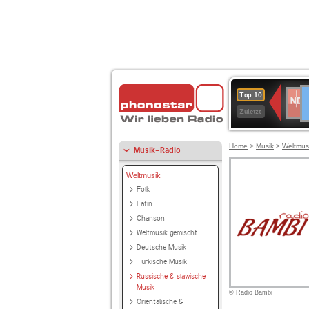
D
NDR
Top 10
2
Zuletzt
Home
>
Musik
>
Weltmus
Musik-Radio
Weltmusik
Folk
Latin
Chanson
Weltmusik gemischt
Deutsche Musik
Türkische Musik
Russische & slawische
Musik
© Radio Bambi
Orientalische &