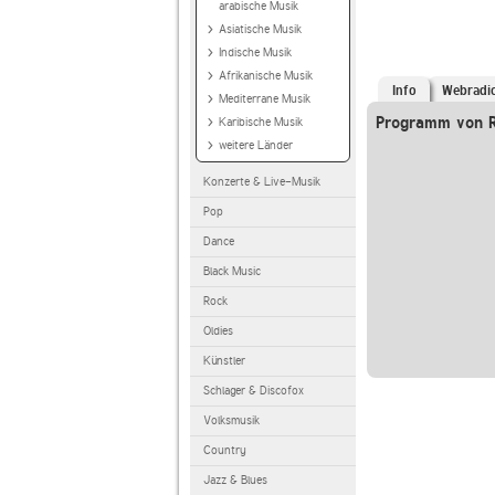
arabische Musik
Asiatische Musik
Indische Musik
Afrikanische Musik
Info
Webradi
Mediterrane Musik
Programm von R
Karibische Musik
weitere Länder
Konzerte & Live-Musik
Pop
Dance
Black Music
Rock
Oldies
Künstler
Schlager & Discofox
Volksmusik
Country
Jazz & Blues