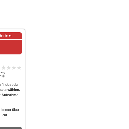
istrieren
 findest du
g auswählen.
ur Aufnahme
u immer über
t zur