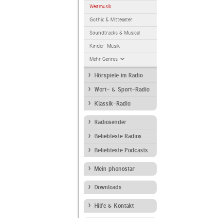
Weltmusik
Gothic & Mittelalter
Soundtracks & Musical
Kinder-Musik
Mehr Genres
Hörspiele im Radio
Wort- & Sport-Radio
Klassik-Radio
Radiosender
Beliebteste Radios
Beliebteste Podcasts
Mein phonostar
Downloads
Hilfe & Kontakt