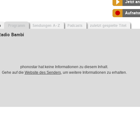
Jetzt a
Aufneh
o
Programm
Sendungen A-Z
Podcasts
zuletzt gespielte Titel
adio Bambi
phonostar hat keine Informationen zu diesem Inhalt.
Gehe auf die
Website des Senders
, um weitere Informationen zu erhalten.