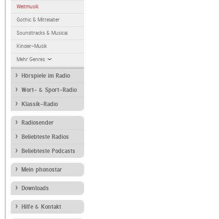
Weltmusik
Gothic & Mittelalter
Soundtracks & Musical
Kinder-Musik
Mehr Genres
Hörspiele im Radio
Wort- & Sport-Radio
Klassik-Radio
Radiosender
Beliebteste Radios
Beliebteste Podcasts
Mein phonostar
Downloads
Hilfe & Kontakt