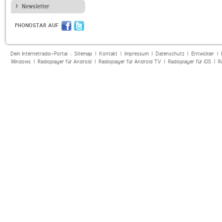
Newsletter
PHONOSTAR AUF
Dein Internetradio-Portal :
Sitemap
|
Kontakt
|
Impressum
|
Datenschutz
|
Entwickler
|
Windows
|
Radioplayer für Android
|
Radioplayer für Android TV
|
Radioplayer für iOS
|
R