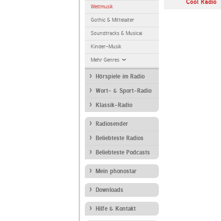
Cool Radio
Weltmusik
Gothic & Mittelalter
Soundtracks & Musical
Kinder-Musik
Mehr Genres
Hörspiele im Radio
Wort- & Sport-Radio
Klassik-Radio
Radiosender
Beliebteste Radios
Beliebteste Podcasts
Mein phonostar
Downloads
Hilfe & Kontakt