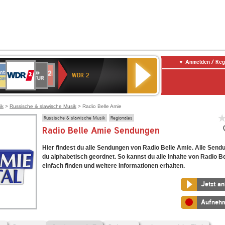
Anmelden / Reg
WDR
NTENNE
SWR
chlandfunk
Deutschlandfunk
80er
SWR3
WDR
BR-
NDR
2
WDR 2
AYERN
Kultur
r
90er
4
KLASSIK
2
OLDIE
ANTENNE
ik
>
Russische & slawische Musik
> Radio Belle Amie
Russische & slawische Musik
Regionales
Radio Belle Amie Sendungen
Hier findest du alle Sendungen von Radio Belle Amie. Alle Send
du alphabetisch geordnet. So kannst du alle Inhalte von Radio B
einfach finden und weitere Informationen erhalten.
Jetzt a
Aufneh