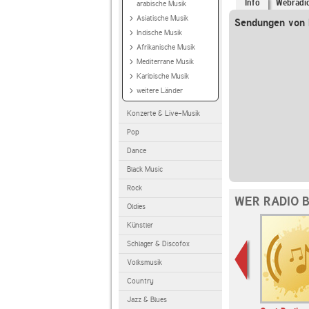
Info
Webradi
arabische Musik
Asiatische Musik
Sendungen von 
Indische Musik
Afrikanische Musik
Mediterrane Musik
Karibische Musik
weitere Länder
Konzerte & Live-Musik
Pop
Dance
Black Music
Rock
WER RADIO 
Oldies
Künstler
Schlager & Discofox
Volksmusik
Country
Jazz & Blues