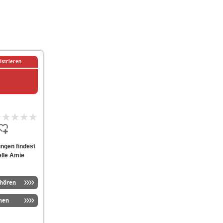
istrieren
ungen findest
elle Amie
nhören
men