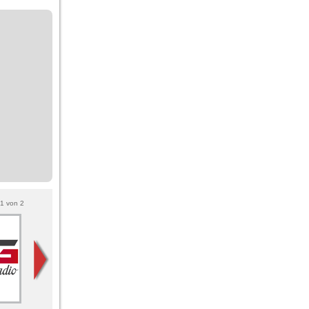
1
von
2