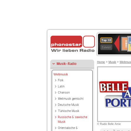
A
Deuts
Top 10
B
Kultu
Zuletzt
Home
>
Musik
>
Weltmus
Musik-Radio
Weltmusik
Folk
Latin
Chanson
Weltmusik gemischt
Deutsche Musik
Türkische Musik
Russische & slawische
Musik
© Radio Belle Amie
Orientalische &