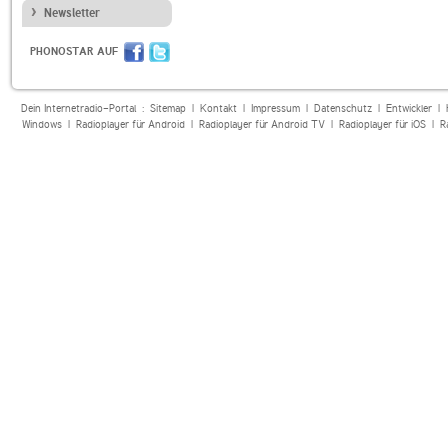
Newsletter
PHONOSTAR AUF
Dein Internetradio-Portal :
Sitemap
|
Kontakt
|
Impressum
|
Datenschutz
|
Entwickler
|
Windows
|
Radioplayer für Android
|
Radioplayer für Android TV
|
Radioplayer für iOS
|
R