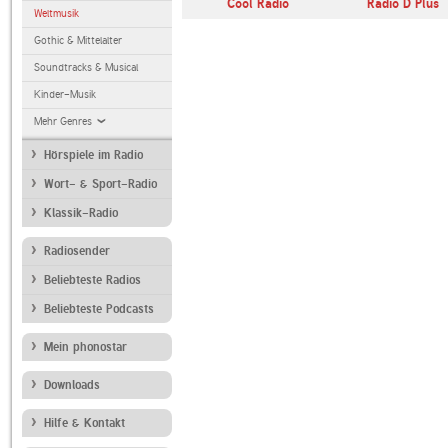
Cool Radio
Radio D Plus
Weltmusik
Gothic & Mittelalter
Soundtracks & Musical
Kinder-Musik
Mehr Genres
Hörspiele im Radio
Wort- & Sport-Radio
Klassik-Radio
Radiosender
Beliebteste Radios
Beliebteste Podcasts
Mein phonostar
Downloads
Hilfe & Kontakt