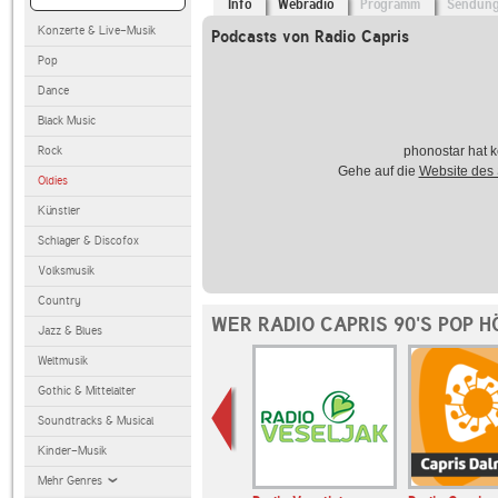
Info
Webradio
Programm
Sendun
Konzerte & Live-Musik
Podcasts von Radio Capris
Pop
Dance
Black Music
Rock
phonostar hat k
Gehe auf die
Website des
Oldies
Künstler
Schlager & Discofox
Volksmusik
Country
WER RADIO CAPRIS 90'S POP 
Jazz & Blues
Weltmusik
Gothic & Mittelalter
Soundtracks & Musical
Kinder-Musik
Mehr Genres