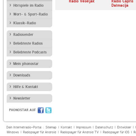
SWR1 Baden-
Radio Veseljak
Radio Capris
Württemberg
Dalmacija
Hörspiele im Radio
Wort- & Sport-Radio
Klassik-Radio
Radiosender
Beliebteste Radios
Beliebteste Podcasts
Mein phonostar
Downloads
Hilfe & Kontakt
Newsletter
PHONOSTAR AUF
Dein Internetradio-Portal :
Sitemap
|
Kontakt
|
Impressum
|
Datenschutz
|
Entwickler
|
Windows
|
Radioplayer für Android
|
Radioplayer für Android TV
|
Radioplayer für iOS
|
R