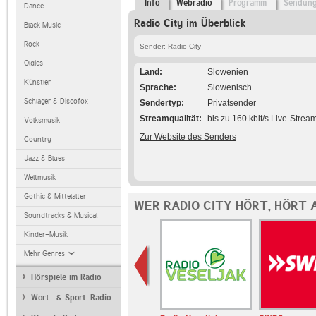
Info
Webradio
Programm
Sendun
Dance
Radio City im Überblick
Black Music
Rock
Sender: Radio City
Oldies
Land
Slowenien
Künstler
Sprache
Slowenisch
Schlager & Discofox
Sendertyp
Privatsender
Streamqualität
bis zu 160 kbit/s Live-Strea
Volksmusik
Zur Website des Senders
Country
Jazz & Blues
Weltmusik
Gothic & Mittelalter
WER RADIO CITY HÖRT, HÖRT 
Soundtracks & Musical
Kinder-Musik
Mehr Genres
Hörspiele im Radio
Wort- & Sport-Radio