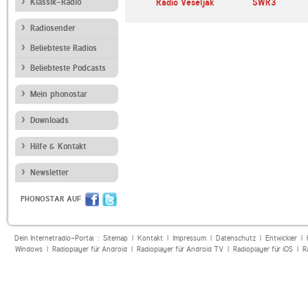
andfunk
Klassik-Radio
Bayern 1
Radio Veseljak
SWR3
Radiosender
Beliebteste Radios
Beliebteste Podcasts
Mein phonostar
Downloads
Hilfe & Kontakt
Newsletter
PHONOSTAR AUF
Dein Internetradio-Portal :
Sitemap
|
Kontakt
|
Impressum
|
Datenschutz
|
Entwickler
|
Windows
|
Radioplayer für Android
|
Radioplayer für Android TV
|
Radioplayer für iOS
|
R