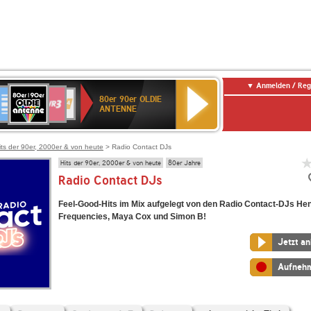
Anmelden / Reg
80er
eutschlandfunk
SWR3
WDR
SWR
80er 90er OLDIE
90er
4
Kultur
ANTENNE
OLDIE
ANTENNE
its der 90er, 2000er & von heute
> Radio Contact DJs
Hits der 90er, 2000er & von heute
80er Jahre
Radio Contact DJs
Feel-Good-Hits im Mix aufgelegt von den Radio Contact-DJs Hen
Frequencies, Maya Cox und Simon B!
Jetzt a
Aufneh