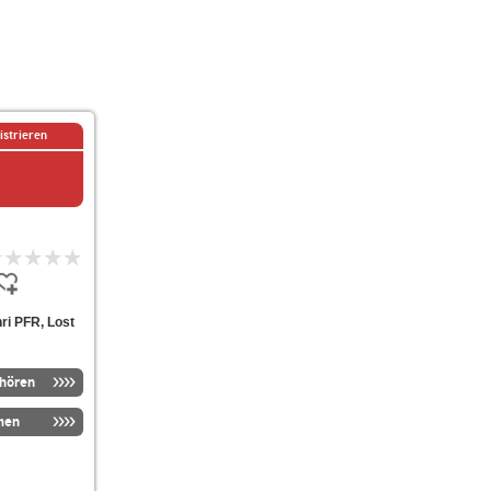
istrieren
ri PFR, Lost
nhören
men