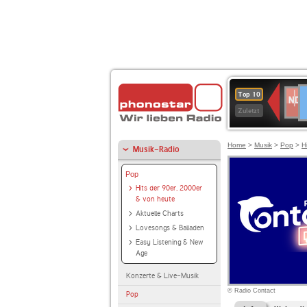
D
NDR
Top 10
2
Zuletzt
Home
>
Musik
>
Pop
>
H
Musik-Radio
Pop
Hits der 90er, 2000er
& von heute
Aktuelle Charts
Lovesongs & Balladen
Easy Listening & New
Age
Konzerte & Live-Musik
© Radio Contact
Pop