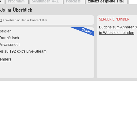
o
Programm
Sendungen A-Z
Podcasts
zuletzt gespielte Titel
Js im Überblick
SENDER EINBINDEN
ct
> Webradio: Radio Contact DJs
Buttons zum Anhören
Belgien
in Website einbinden
Französisch
Privatsender
bis zu 192 kbit/s Live-Stream
Senders