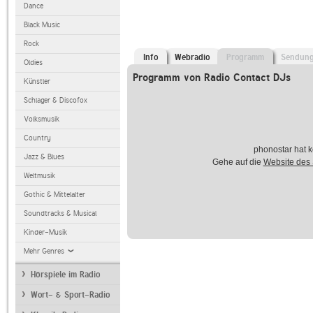
Dance
Black Music
Rock
Info
Webradio
Programm
Sendun
Oldies
Programm von Radio Contact DJs
Künstler
Schlager & Discofox
Volksmusik
Country
phonostar hat k
Jazz & Blues
Gehe auf die
Website des
Weltmusik
Gothic & Mittelalter
Soundtracks & Musical
Kinder-Musik
Mehr Genres
Hörspiele im Radio
Wort- & Sport-Radio