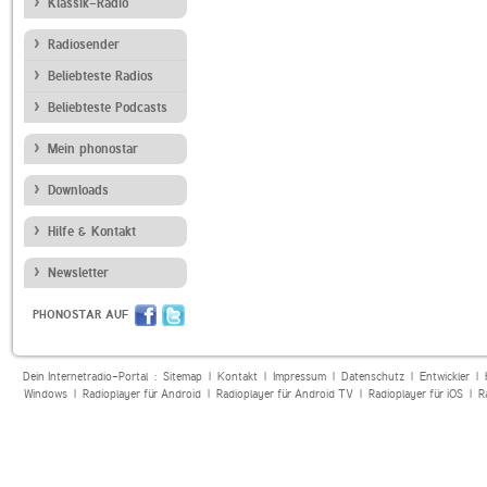
Klassik-Radio
Radiosender
Beliebteste Radios
Beliebteste Podcasts
Mein phonostar
Downloads
Hilfe & Kontakt
Newsletter
PHONOSTAR AUF
Dein Internetradio-Portal :
Sitemap
|
Kontakt
|
Impressum
|
Datenschutz
|
Entwickler
|
Windows
|
Radioplayer für Android
|
Radioplayer für Android TV
|
Radioplayer für iOS
|
R