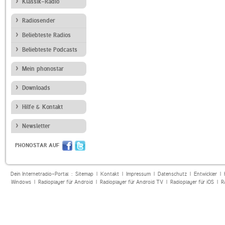
Klassik-Radio
Radiosender
Beliebteste Radios
Beliebteste Podcasts
Mein phonostar
Downloads
Hilfe & Kontakt
Newsletter
PHONOSTAR AUF
Dein Internetradio-Portal :
Sitemap
|
Kontakt
|
Impressum
|
Datenschutz
|
Entwickler
|
Windows
|
Radioplayer für Android
|
Radioplayer für Android TV
|
Radioplayer für iOS
|
R