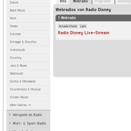
Info
Webradio
Programm
Sendun
Dance
Webradios von Radio Disney
Black Music
1 Webradio
Rock
Aktuelle Charts
Latin
Oldies
Radio Disney Live-Stream
Künstler
Schlager & Discofox
Volksmusik
Country
Jazz & Blues
Weltmusik
Gothic & Mittelalter
Soundtracks & Musical
Kinder-Musik
Mehr Genres
Hörspiele im Radio
Wort- & Sport-Radio