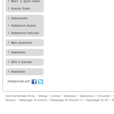
Wort- & Sport-Radio
Klassik-Radio
Radiosender
Beliebteste Radios
Beliebteste Podcasts
Mein phonostar
Downloads
Hilfe & Kontakt
Newsletter
PHONOSTAR AUF
Dein Internetradio-Portal :
Sitemap
|
Kontakt
|
Impressum
|
Datenschutz
|
Entwickler
|
Windows
|
Radioplayer für Android
|
Radioplayer für Android TV
|
Radioplayer für iOS
|
R