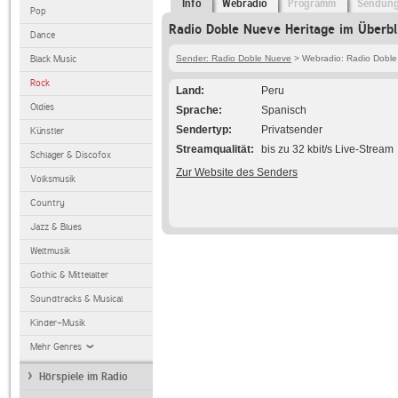
Info
Webradio
Programm
Sendun
Pop
Radio Doble Nueve Heritage im Überbl
Dance
Black Music
Sender: Radio Doble Nueve
> Webradio: Radio Doble
Rock
Land
Peru
Oldies
Sprache
Spanisch
Sendertyp
Privatsender
Künstler
Streamqualität
bis zu 32 kbit/s Live-Stream
Schlager & Discofox
Zur Website des Senders
Volksmusik
Country
Jazz & Blues
Weltmusik
Gothic & Mittelalter
Soundtracks & Musical
Kinder-Musik
Mehr Genres
Hörspiele im Radio