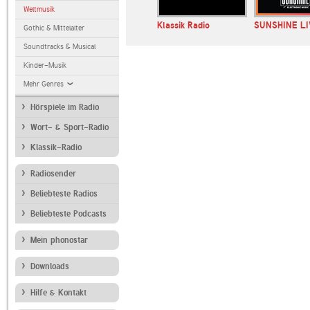
Weltmusik
Radio Duisburg Dein
Klassik Radio
SUNSHINE LI
Gothic & Mittelalter
Top40 Radio
Soundtracks & Musical
Kinder-Musik
Mehr Genres
Hörspiele im Radio
Wort- & Sport-Radio
Klassik-Radio
Radiosender
Beliebteste Radios
Beliebteste Podcasts
Mein phonostar
Downloads
Hilfe & Kontakt