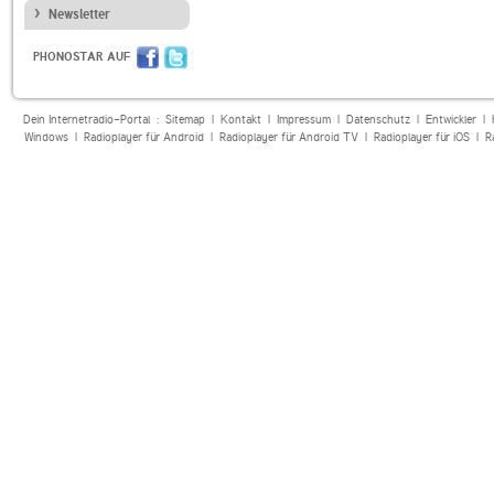
Newsletter
PHONOSTAR AUF
Dein Internetradio-Portal :
Sitemap
|
Kontakt
|
Impressum
|
Datenschutz
|
Entwickler
|
Windows
|
Radioplayer für Android
|
Radioplayer für Android TV
|
Radioplayer für iOS
|
R