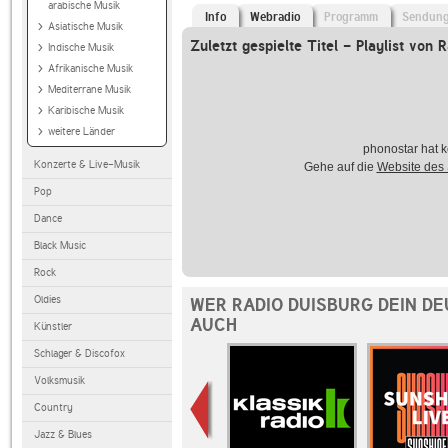
arabische Musik
Info
Webradio
Programm
Sendun
Asiatische Musik
Zuletzt gespielte Titel - Playlist von 
Indische Musik
Afrikanische Musik
Mediterrane Musik
Karibische Musik
weitere Länder
phonostar hat k
Konzerte & Live-Musik
Gehe auf die
Website des
Pop
Dance
Black Music
Rock
Oldies
WER RADIO DUISBURG DEIN DE
AUCH
Künstler
Schlager & Discofox
Volksmusik
Country
Jazz & Blues