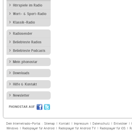
Hörspiele im Radio
Wort- & Sport-Radio
Klassik-Radio
Radiosender
Beliebteste Radios
Beliebteste Podcasts
Mein phonostar
Downloads
Hilfe & Kontakt
Newsletter
PHONOSTAR AUF
Dein Internetradio-Portal :
Sitemap
|
Kontakt
|
Impressum
|
Datenschutz
|
Entwickler
|
Windows
|
Radioplayer für Android
|
Radioplayer für Android TV
|
Radioplayer für iOS
|
R