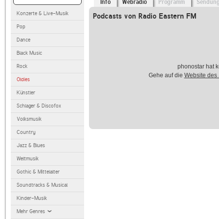
Info
Webradio
Programm
Sendun
Konzerte & Live-Musik
Podcasts von Radio Eastern FM
Pop
Dance
Black Music
Rock
phonostar hat k
Gehe auf die
Website des
Oldies
Künstler
Schlager & Discofox
Volksmusik
Country
Jazz & Blues
Weltmusik
Gothic & Mittelalter
Soundtracks & Musical
Kinder-Musik
Mehr Genres