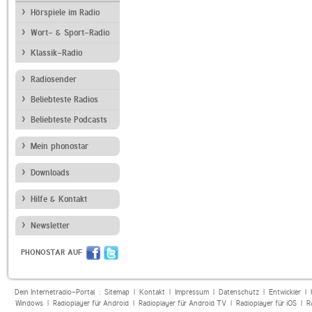
Hörspiele im Radio
Wort- & Sport-Radio
Klassik-Radio
Radiosender
Beliebteste Radios
Beliebteste Podcasts
Mein phonostar
Downloads
Hilfe & Kontakt
Newsletter
PHONOSTAR AUF
Dein Internetradio-Portal :
Sitemap
|
Kontakt
|
Impressum
|
Datenschutz
|
Entwickler
|
Windows
|
Radioplayer für Android
|
Radioplayer für Android TV
|
Radioplayer für iOS
|
R