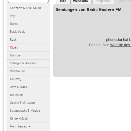
Info
Webradio
Programm
Sendun
Konzerte & Live-Musik
Sendungen von Radio Eastern FM
Pop
Dance
Black Music
Rock
phonostar hat k
Gehe auf die
Website des
Oldies
Künstler
Schlager & Discofox
Volksmusik
Country
Jazz & Blues
Weltmusik
Gothic & Mittelalter
Soundtracks & Musical
Kinder-Musik
Mehr Genres