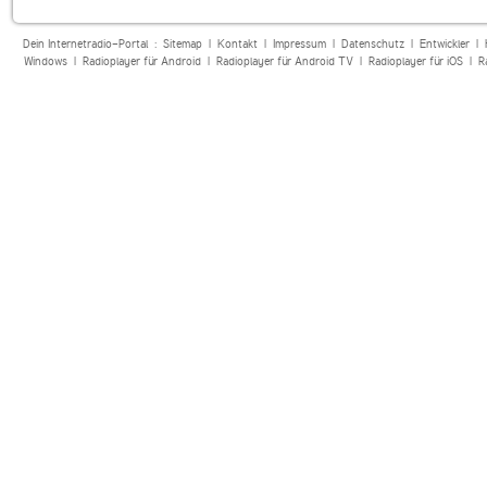
Dein Internetradio-Portal :
Sitemap
|
Kontakt
|
Impressum
|
Datenschutz
|
Entwickler
|
Windows
|
Radioplayer für Android
|
Radioplayer für Android TV
|
Radioplayer für iOS
|
R