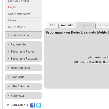
Lifestyle & Freizeit
Religiös
Kinder-Nachrichten
Wissen
Info
Webradio
Programm
Sendun
Buntes Magazin
Programm von Radio Evangelo Melito 
Klassik-Radio
Radiosender
Beliebteste Radios
phonostar hat k
Beliebteste Podcasts
Gehe auf die
Website des
Mein phonostar
Downloads
Hilfe & Kontakt
Newsletter
PHONOSTAR AUF