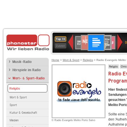
Deutschlandfunk
NDR
80er
SWR
SWR3
Top 10
D
2
90er
Kultur
Zuletzt
OLDIE
ANTENNE
Home
>
Wort & Sport
>
Religiös
> Radio Evangelo Melito 
Musik-Radio
Religiös
Chris
Hörspiele im Radio
Radio E
Wort- & Sport-Radio
Progra
Religiös
Hier findes
Sendungen f
Wort & Sport
gesuchten T
Melito Port
Sport
Kultur & Gesellschaft
Sollte eine
den 'Aufneh
Medien
© Radio Evangelo Melito Porto Salvo
Aufnahme p