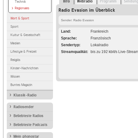
Info
Webradio
Programm
Sendun
Technik
Regionales
Radio Evasion im Überblick
Wort & Sport
Sender: Radio Evasion
Sport
Land
Frankreich
Kultur & Gesellschaft
Sprache
Französisch
Medien
Sendertyp
Lokalradio
Lifestyle & Freizeit
Streamqualität
bis zu 192 kbit/s Live-Strea
Religiös
Kinder-Nachrichten
Wissen
Buntes Magazin
Klassik-Radio
Radiosender
Beliebteste Radios
Beliebteste Podcasts
Mein phonostar