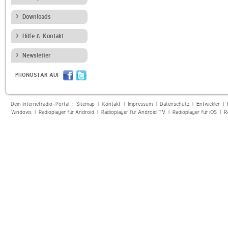
Downloads
Hilfe & Kontakt
Newsletter
PHONOSTAR AUF
Dein Internetradio-Portal :
Sitemap
|
Kontakt
|
Impressum
|
Datenschutz
|
Entwickler
|
Windows
|
Radioplayer für Android
|
Radioplayer für Android TV
|
Radioplayer für iOS
|
R