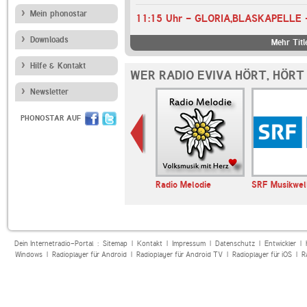
Mein phonostar
11:15 Uhr - GLORIA,BLASKAPELLE
Downloads
Mehr Titl
Hilfe & Kontakt
WER RADIO EVIVA HÖRT, HÖRT
Newsletter
PHONOSTAR AUF
BR-KLASSIK
Radio Melodie
SRF Musikwel
Dein Internetradio-Portal :
Sitemap
|
Kontakt
|
Impressum
|
Datenschutz
|
Entwickler
|
Windows
|
Radioplayer für Android
|
Radioplayer für Android TV
|
Radioplayer für iOS
|
R