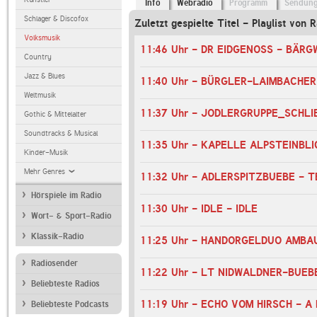
Info
Webradio
Programm
Sendun
Schlager & Discofox
Zuletzt gespielte Titel - Playlist von 
Volksmusik
11:46 Uhr - DR EIDGENOSS - BÄR
Country
Jazz & Blues
Weltmusik
Gothic & Mittelalter
Soundtracks & Musical
Kinder-Musik
Mehr Genres
11:32 Uhr - ADLERSPITZBUEBE - 
Hörspiele im Radio
11:30 Uhr - IDLE - IDLE
Wort- & Sport-Radio
Klassik-Radio
Radiosender
11:22 Uhr - LT NIDWALDNER-BUEB
Beliebteste Radios
11:19 Uhr - ECHO VOM HIRSCH - 
Beliebteste Podcasts