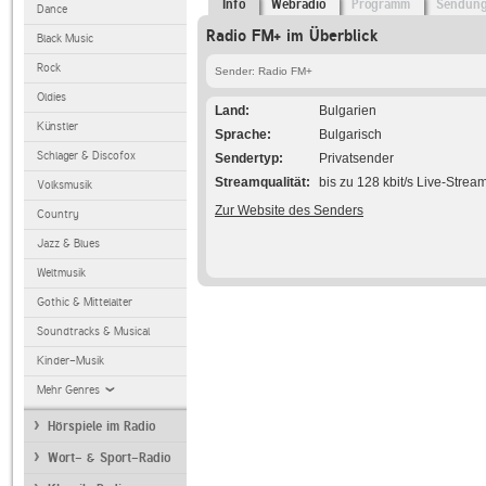
Info
Webradio
Programm
Sendun
Dance
Radio FM+ im Überblick
Black Music
Rock
Sender: Radio FM+
Oldies
Land
Bulgarien
Künstler
Sprache
Bulgarisch
Schlager & Discofox
Sendertyp
Privatsender
Streamqualität
bis zu 128 kbit/s Live-Strea
Volksmusik
Zur Website des Senders
Country
Jazz & Blues
Weltmusik
Gothic & Mittelalter
Soundtracks & Musical
Kinder-Musik
Mehr Genres
Hörspiele im Radio
Wort- & Sport-Radio