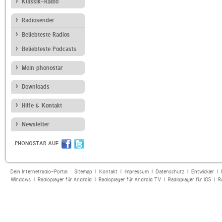
Klassik-Radio
Radiosender
Beliebteste Radios
Beliebteste Podcasts
Mein phonostar
Downloads
Hilfe & Kontakt
Newsletter
PHONOSTAR AUF
Dein Internetradio-Portal :
Sitemap
|
Kontakt
|
Impressum
|
Datenschutz
|
Entwickler
|
Windows
|
Radioplayer für Android
|
Radioplayer für Android TV
|
Radioplayer für iOS
|
R