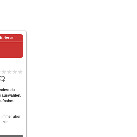
istrieren
indest du
g auswählen.
 Aufnahme
u immer über
t zur