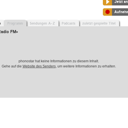
Jetzt a
Aufneh
o
Programm
Sendungen A-Z
Podcasts
zuletzt gespielte Titel
Radio FM+
phonostar hat keine Informationen zu diesem Inhalt.
Gehe auf die
Website des Senders
, um weitere Informationen zu erhalten.