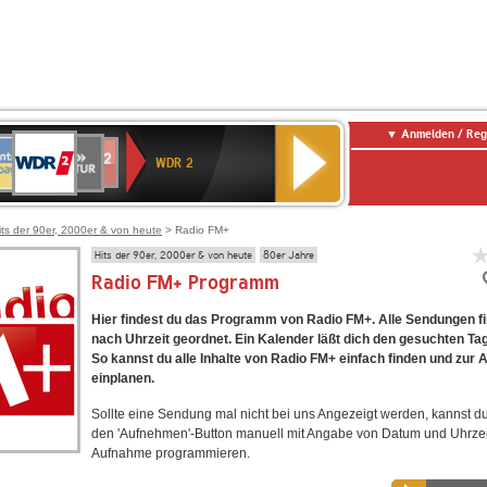
Anmelden / Reg
WDR
NTENNE
SWR
chlandfunk
Deutschlandfunk
80er
SWR3
WDR
BR-
NDR
2
WDR 2
AYERN
Kultur
r
90er
4
KLASSIK
2
OLDIE
ANTENNE
its der 90er, 2000er & von heute
> Radio FM+
Hits der 90er, 2000er & von heute
80er Jahre
Radio FM+ Programm
Hier findest du das Programm von Radio FM+. Alle Sendungen f
nach Uhrzeit geordnet. Ein Kalender läßt dich den gesuchten Ta
So kannst du alle Inhalte von Radio FM+ einfach finden und zur
einplanen.
Sollte eine Sendung mal nicht bei uns Angezeigt werden, kannst d
den 'Aufnehmen'-Button manuell mit Angabe von Datum und Uhrzei
Aufnahme programmieren.