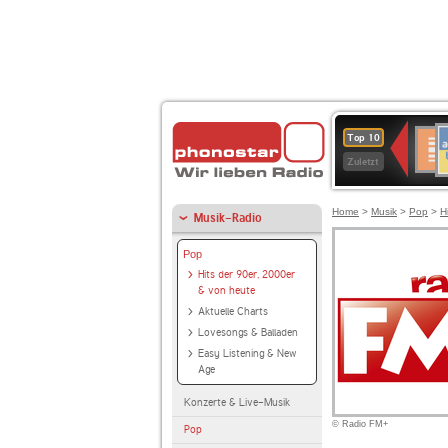
A
Deuts
Top 10
B
Kultu
Zuletzt
Home
>
Musik
>
Pop
>
H
Musik-Radio
Pop
Hits der 90er, 2000er
& von heute
Aktuelle Charts
Lovesongs & Balladen
Easy Listening & New
Age
Konzerte & Live-Musik
© Radio FM+
Pop