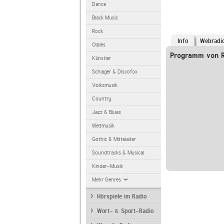
Dance
Black Music
Rock
Info
Webradi
Oldies
Programm von 
Künstler
Schlager & Discofox
Volksmusik
Country
Jazz & Blues
Weltmusik
Gothic & Mittelalter
Soundtracks & Musical
Kinder-Musik
Mehr Genres
Hörspiele im Radio
Wort- & Sport-Radio