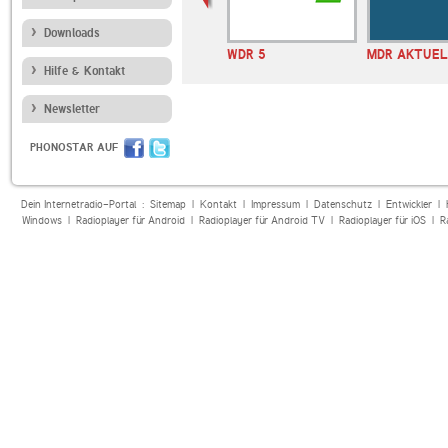
Downloads
erior de
Bayern 2
WDR 5
MDR AKTUEL
REE
Hilfe & Kontakt
Newsletter
PHONOSTAR AUF
Dein Internetradio-Portal :
Sitemap
|
Kontakt
|
Impressum
|
Datenschutz
|
Entwickler
|
Windows
|
Radioplayer für Android
|
Radioplayer für Android TV
|
Radioplayer für iOS
|
R