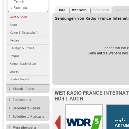
Technik
Regionales
Info
Webradio
Programm
Sendun
Wort & Sport
Sendungen von Radio France Internati
Sport
Kultur & Gesellschaft
Medien
phonostar hat k
Lifestyle & Freizeit
Gehe auf die
Website des
Religiös
Kinder-Nachrichten
Wissen
Buntes Magazin
Klassik-Radio
WER RADIO FRANCE INTERNAT
HÖRT AUCH
Radiosender
Beliebteste Radios
Beliebteste Podcasts
Mein phonostar