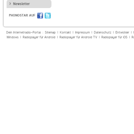
Newsletter
PHONOSTAR AUF
Dein Internetradio-Portal :
Sitemap
|
Kontakt
|
Impressum
|
Datenschutz
|
Entwickler
|
Windows
|
Radioplayer für Android
|
Radioplayer für Android TV
|
Radioplayer für iOS
|
R