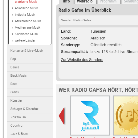
Info
Webradio
Programm
Sendun
arabische Musik
Asiatische Musik
Radio Gafsa im Überblick
Indische Musik
Sender: Radio Gafsa
Afrikanische Musik
Mediterrane Musik
Land
Tunesien
Karibische Musik
Sprache
Arabisch
weitere Länder
Sendertyp
Öffentlich-rechtlich
Konzerte & Live-Musik
Streamqualität
bis zu 128 kbit/s Live-Strea
Pop
Zur Website des Senders
Dance
Black Music
Rock
WER RADIO GAFSA HÖRT, HÖR
Oldies
Künstler
Schlager & Discofox
Volksmusik
Country
Jazz & Blues