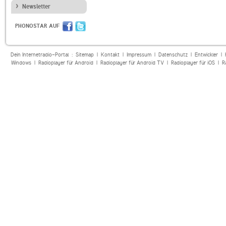
Newsletter
PHONOSTAR AUF
Dein Internetradio-Portal :
Sitemap
|
Kontakt
|
Impressum
|
Datenschutz
|
Entwickler
|
Windows
|
Radioplayer für Android
|
Radioplayer für Android TV
|
Radioplayer für iOS
|
R