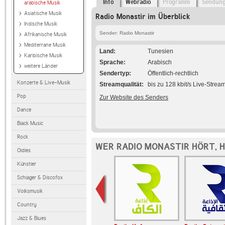
Info
Webradio
Programm
Sendun
arabische Musik
Asiatische Musik
Radio Monastir im Überblick
Indische Musik
Sender: Radio Monastir
Afrikanische Musik
Mediterrane Musik
Land
Tunesien
Karibische Musik
Sprache
Arabisch
weitere Länder
Sendertyp
Öffentlich-rechtlich
Konzerte & Live-Musik
Streamqualität
bis zu 128 kbit/s Live-Strea
Pop
Zur Website des Senders
Dance
Black Music
Rock
WER RADIO MONASTIR HÖRT, 
Oldies
Künstler
Schlager & Discofox
Volksmusik
Country
Jazz & Blues