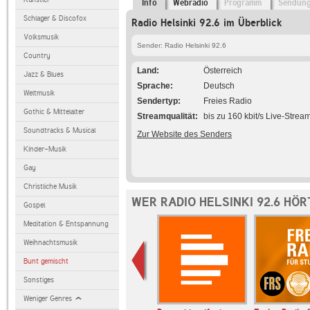
Info
Webradio
Programm
Sendun
Schlager & Discofox
Radio Helsinki 92.6 im Überblick
Volksmusik
Sender: Radio Helsinki 92.6
Country
Land
Österreich
Jazz & Blues
Sprache
Deutsch
Weltmusik
Sendertyp
Freies Radio
Gothic & Mittelalter
Streamqualität
bis zu 160 kbit/s Live-Strea
Soundtracks & Musical
Zur Website des Senders
Kinder-Musik
Gay
Christliche Musik
WER RADIO HELSINKI 92.6 HÖ
Gospel
Meditation & Entspannung
Weihnachtsmusik
Bunt gemischt
Sonstiges
Weniger Genres