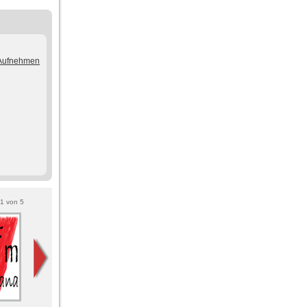
/Aufnehmen
1
von
5