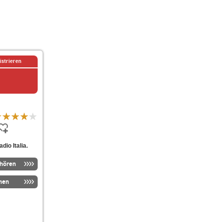
istrieren
io Italia.
nhören
men