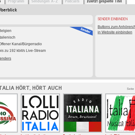
o
Programm
Sendungen A-Z
Podcasts
zuletzt gespielte Titel
Überblick
SENDER EINBINDEN
Buttons zum Anhören
Belgien
in Website einbinden
Italienisch
Offener Kanal/Bürgerradio
bis zu 192 kbit/s Live-Stream
Senders
TALIA HÖRT, HÖRT AUCH
Seite