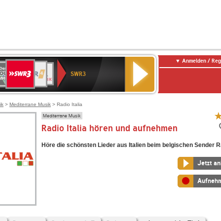
Anmelden / Reg
SWR3
0er
WDR
chlandfunk
NDR
BR-
SWR
SWR3
0er
4
2
KLASSIK
Kultur
LDIE
NTENNE
ik
>
Mediterrane Musik
> Radio Italia
Mediterrane Musik
Radio Italia hören und aufnehmen
Höre die schönsten Lieder aus Italien beim belgischen Sender Rad
Jetzt a
Aufneh