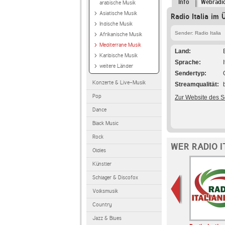
Info
Webradi
arabische Musik
Asiatische Musik
Radio Italia im 
Indische Musik
Sender: Radio Italia
Afrikanische Musik
Mediterrane Musik
Land
Karibische Musik
Sprache
weitere Länder
Sendertyp
Konzerte & Live-Musik
Streamqualität
Pop
Zur Website des 
Dance
Black Music
Rock
WER RADIO I
Oldies
Künstler
Schlager & Discofox
Volksmusik
Country
Jazz & Blues