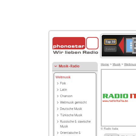
8
Deuts
Top 10
9
Zuletzt
O
A
Home
>
Musik
>
Weltmus
Musik-Radio
Weltmusik
Folk
Latin
Chanson
Weltmusik gemischt
Deutsche Musik
Türkische Musik
Russische & slawische
Musik
© Radio Italia
Orientalische &