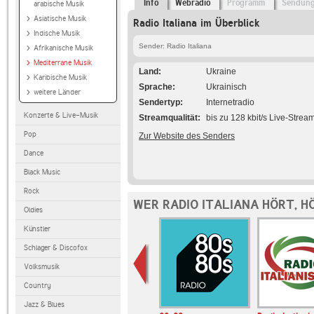
Info
Webradio
Programm
Sendun
arabische Musik
Asiatische Musik
Radio Italiana im Überblick
Indische Musik
Sender: Radio Italiana
Afrikanische Musik
Mediterrane Musik
Land
Ukraine
Karibische Musik
Sprache
Ukrainisch
weitere Länder
Sendertyp
Internetradio
Konzerte & Live-Musik
Streamqualität
bis zu 128 kbit/s Live-Strea
Pop
Zur Website des Senders
Dance
Black Music
Rock
WER RADIO ITALIANA HÖRT, H
Oldies
Künstler
Schlager & Discofox
Volksmusik
Country
Jazz & Blues