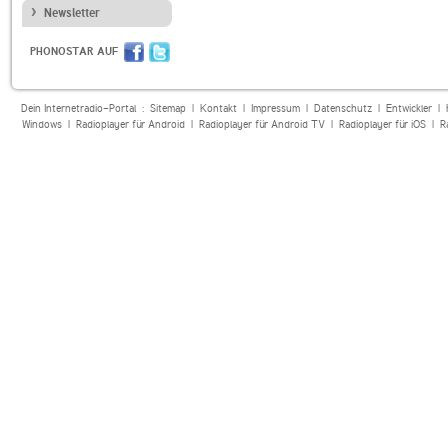
Newsletter
PHONOSTAR AUF
Dein Internetradio-Portal :
Sitemap
|
Kontakt
|
Impressum
|
Datenschutz
|
Entwickler
|
Windows
|
Radioplayer für Android
|
Radioplayer für Android TV
|
Radioplayer für iOS
|
R