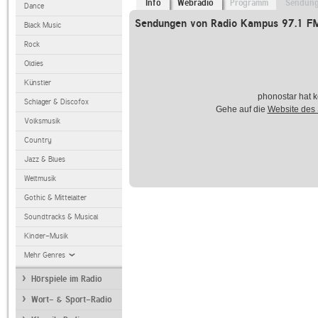
Info
Webradio
Programm
Sendun
Dance
Sendungen von Radio Kampus 97.1 F
Black Music
Rock
Oldies
Künstler
phonostar hat k
Schlager & Discofox
Gehe auf die
Website des
Volksmusik
Country
Jazz & Blues
Weltmusik
Gothic & Mittelalter
Soundtracks & Musical
Kinder-Musik
Mehr Genres
Hörspiele im Radio
Wort- & Sport-Radio