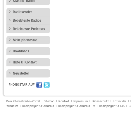
Klassik-Radio
Radiosender
Beliebteste Radios
Beliebteste Podcasts
Mein phonostar
Downloads
Hilfe & Kontakt
Newsletter
PHONOSTAR AUF
Dein Internetradio-Portal :
Sitemap
|
Kontakt
|
Impressum
|
Datenschutz
|
Entwickler
|
Windows
|
Radioplayer für Android
|
Radioplayer für Android TV
|
Radioplayer für iOS
|
R