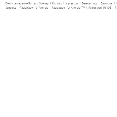
Dein Internetradio-Portal :
Sitemap
|
Kontakt
|
Impressum
|
Datenschutz
|
Entwickler
|
Windows
|
Radioplayer für Android
|
Radioplayer für Android TV
|
Radioplayer für iOS
|
R