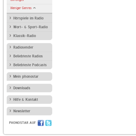
Weniger Genres
Hörspiele im Radio
Wort- & Sport-Radio
Klassik-Radio
Radiosender
Beliebteste Radios
Beliebteste Podcasts
Mein phonostar
Downloads
Hilfe & Kontakt
Newsletter
PHONOSTAR AUF