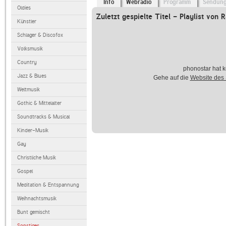
Info
Webradio
Programm
Sendun
Oldies
Zuletzt gespielte Titel - Playlist von
Künstler
Schlager & Discofox
Volksmusik
Country
phonostar hat k
Jazz & Blues
Gehe auf die
Website des
Weltmusik
Gothic & Mittelalter
Soundtracks & Musical
Kinder-Musik
Gay
Christliche Musik
Gospel
Meditation & Entspannung
Weihnachtsmusik
Bunt gemischt
Sonstiges