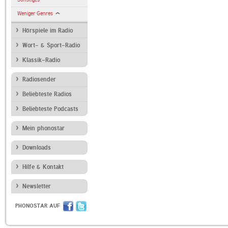
Weniger Genres
Hörspiele im Radio
Wort- & Sport-Radio
Klassik-Radio
Radiosender
Beliebteste Radios
Beliebteste Podcasts
Mein phonostar
Downloads
Hilfe & Kontakt
Newsletter
PHONOSTAR AUF