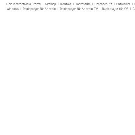
Dein Internetradio-Portal :
Sitemap
|
Kontakt
|
Impressum
|
Datenschutz
|
Entwickler
|
Windows
|
Radioplayer für Android
|
Radioplayer für Android TV
|
Radioplayer für iOS
|
R