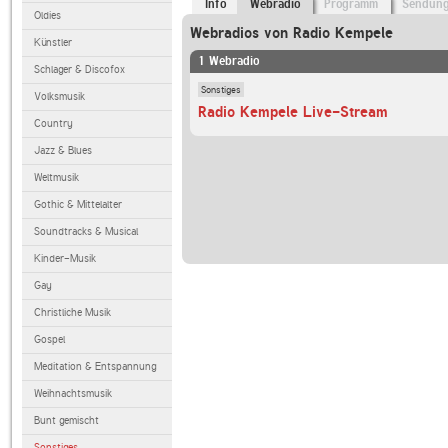
Info
Webradio
Programm
Sendun
Oldies
Webradios von Radio Kempele
Künstler
1 Webradio
Schlager & Discofox
Sonstiges
Volksmusik
Radio Kempele Live-Stream
Country
Jazz & Blues
Weltmusik
Gothic & Mittelalter
Soundtracks & Musical
Kinder-Musik
Gay
Christliche Musik
Gospel
Meditation & Entspannung
Weihnachtsmusik
Bunt gemischt
Sonstiges