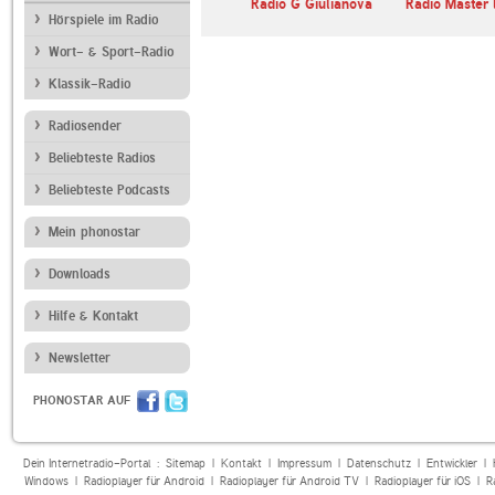
abella
ANTENNE BAYERN
Radio G Giulianova
Radio Master l
Hörspiele im Radio
Wort- & Sport-Radio
Klassik-Radio
Radiosender
Beliebteste Radios
Beliebteste Podcasts
Mein phonostar
Downloads
Hilfe & Kontakt
Newsletter
PHONOSTAR AUF
Dein Internetradio-Portal :
Sitemap
|
Kontakt
|
Impressum
|
Datenschutz
|
Entwickler
|
Windows
|
Radioplayer für Android
|
Radioplayer für Android TV
|
Radioplayer für iOS
|
R