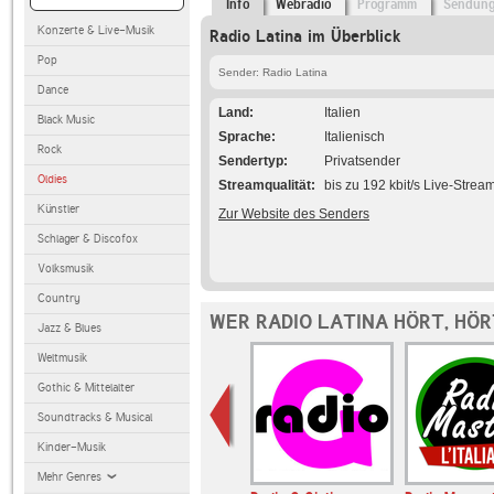
Info
Webradio
Programm
Sendun
Konzerte & Live-Musik
Radio Latina im Überblick
Pop
Sender: Radio Latina
Dance
Land
Italien
Black Music
Sprache
Italienisch
Rock
Sendertyp
Privatsender
Oldies
Streamqualität
bis zu 192 kbit/s Live-Strea
Künstler
Zur Website des Senders
Schlager & Discofox
Volksmusik
Country
WER RADIO LATINA HÖRT, HÖ
Jazz & Blues
Weltmusik
Gothic & Mittelalter
Soundtracks & Musical
Kinder-Musik
Mehr Genres