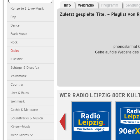
Info
Webradio
Programm
Sendun
Konzerte & Live-Musik
Zuletzt gespielte Titel - Playlist von 
Pop
Dance
Black Music
Rock
phonostar hat k
Oldies
Gehe auf die
Website des
Künstler
Schlager & Discofox
Volksmusik
Country
Jazz & Blues
WER RADIO LEIPZIG 80ER KUL
Weltmusik
Gothic & Mittelalter
Soundtracks & Musical
Kinder-Musik
Mehr Genres