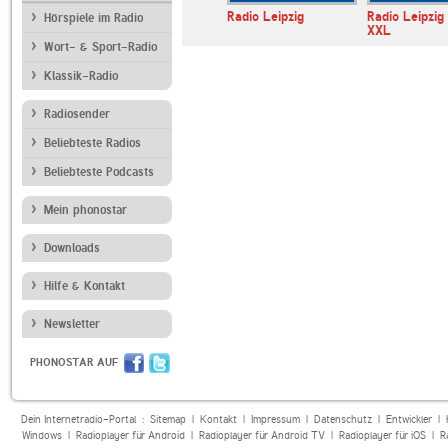
DW
80er 90er OLDIE
Radio Leipzig
Radio Leipzig
Hörspiele im Radio
ANTENNE
XXL
Wort- & Sport-Radio
Klassik-Radio
Radiosender
Beliebteste Radios
Beliebteste Podcasts
Mein phonostar
Downloads
Hilfe & Kontakt
Newsletter
PHONOSTAR AUF
Dein Internetradio-Portal :
Sitemap
|
Kontakt
|
Impressum
|
Datenschutz
|
Entwickler
|
Windows
|
Radioplayer für Android
|
Radioplayer für Android TV
|
Radioplayer für iOS
|
R