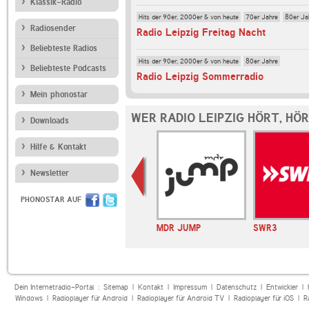
Klassik-Radio
Hits der 90er, 2000er & von heute
70er Jahre
80er Ja
Radiosender
Radio Leipzig Freitag Nacht
Beliebteste Radios
Hits der 90er, 2000er & von heute
80er Jahre
Beliebteste Podcasts
Radio Leipzig Sommerradio
Mein phonostar
WER RADIO LEIPZIG HÖRT, HÖ
Downloads
Hilfe & Kontakt
Newsletter
PHONOSTAR AUF
UTNIK
CampFM
MDR JUMP
SWR3
Dein Internetradio-Portal :
Sitemap
|
Kontakt
|
Impressum
|
Datenschutz
|
Entwickler
|
Windows
|
Radioplayer für Android
|
Radioplayer für Android TV
|
Radioplayer für iOS
|
R