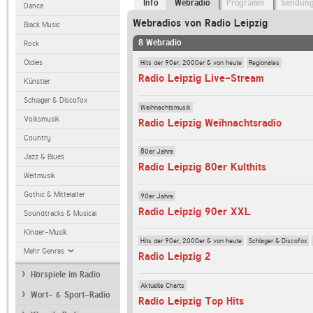
Info
Webradio
Programm
Sendun
Dance
Webradios von Radio Leipzig
Black Music
8 Webradio
Rock
Hits der 90er, 2000er & von heute
Regionales
Oldies
Radio Leipzig Live-Stream
Künstler
Schlager & Discofox
Weihnachtsmusik
Volksmusik
Radio Leipzig Weihnachtsradio
Country
80er Jahre
Jazz & Blues
Radio Leipzig 80er Kulthits
Weltmusik
Gothic & Mittelalter
90er Jahre
Radio Leipzig 90er XXL
Soundtracks & Musical
Kinder-Musik
Hits der 90er, 2000er & von heute
Schlager & Discofox
Mehr Genres
Radio Leipzig 2
Hörspiele im Radio
Aktuelle Charts
Wort- & Sport-Radio
Radio Leipzig Top Hits