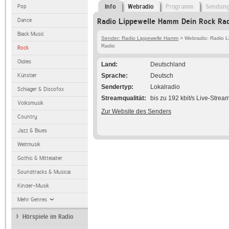
Pop
Info
Webradio
Programm
Sendun
Dance
Radio Lippewelle Hamm Dein Rock Rad
Black Music
Sender: Radio Lippewelle Hamm
> Webradio: Radio L
Radio
Rock
Oldies
Land
Deutschland
Künstler
Sprache
Deutsch
Sendertyp
Lokalradio
Schlager & Discofox
Streamqualität
bis zu 192 kbit/s Live-Strea
Volksmusik
Zur Website des Senders
Country
Jazz & Blues
Weltmusik
Gothic & Mittelalter
Soundtracks & Musical
Kinder-Musik
Mehr Genres
Hörspiele im Radio