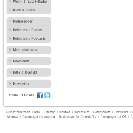
Wort- & Sport-Radio
Klassik-Radio
Radiosender
Beliebteste Radios
Beliebteste Podcasts
Mein phonostar
Downloads
Hilfe & Kontakt
Newsletter
PHONOSTAR AUF
Dein Internetradio-Portal :
Sitemap
|
Kontakt
|
Impressum
|
Datenschutz
|
Entwickler
|
Windows
|
Radioplayer für Android
|
Radioplayer für Android TV
|
Radioplayer für iOS
|
R