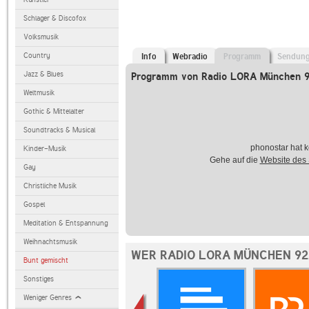
Schlager & Discofox
Volksmusik
Country
Info
Webradio
Programm
Sendun
Jazz & Blues
Programm von Radio LORA München 9
Weltmusik
Gothic & Mittelalter
Soundtracks & Musical
phonostar hat k
Kinder-Musik
Gehe auf die
Website des
Gay
Christliche Musik
Gospel
Meditation & Entspannung
Weihnachtsmusik
WER RADIO LORA MÜNCHEN 92
Bunt gemischt
Sonstiges
Weniger Genres