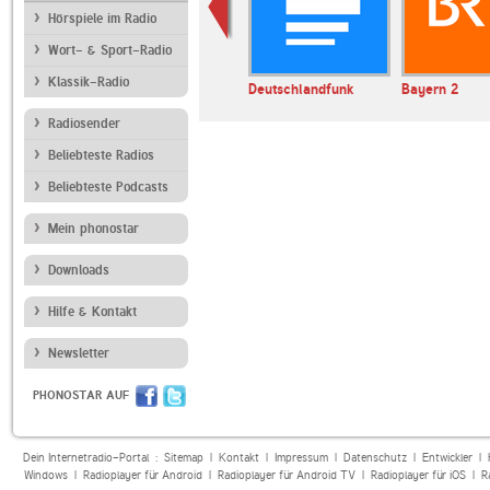
Hörspiele im Radio
Wort- & Sport-Radio
Klassik-Radio
SWR1 Baden-
Deutschlandfunk
Bayern 2
Württemberg
Radiosender
Beliebteste Radios
Beliebteste Podcasts
Mein phonostar
Downloads
Hilfe & Kontakt
Newsletter
PHONOSTAR AUF
Dein Internetradio-Portal :
Sitemap
|
Kontakt
|
Impressum
|
Datenschutz
|
Entwickler
|
Windows
|
Radioplayer für Android
|
Radioplayer für Android TV
|
Radioplayer für iOS
|
R