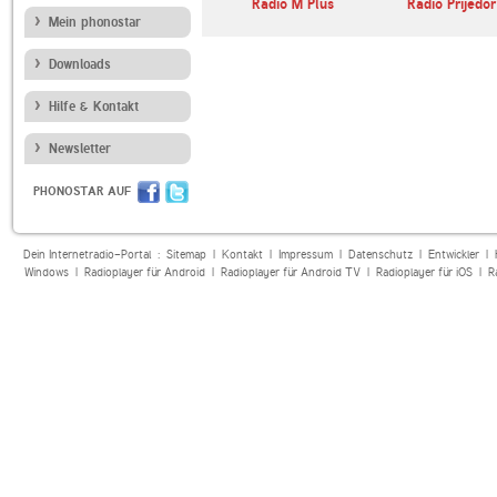
Heuvellandexpress
Radio M Plus
Radio Prijedor
diesradio
Mein phonostar
Downloads
Hilfe & Kontakt
Newsletter
PHONOSTAR AUF
Dein Internetradio-Portal :
Sitemap
|
Kontakt
|
Impressum
|
Datenschutz
|
Entwickler
|
Windows
|
Radioplayer für Android
|
Radioplayer für Android TV
|
Radioplayer für iOS
|
R