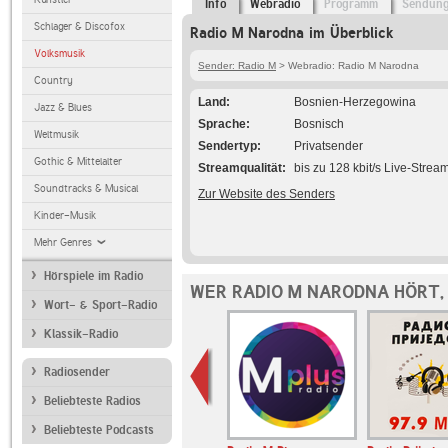
Info
Webradio
Programm
Sendun
Schlager & Discofox
Radio M Narodna im Überblick
Volksmusik
Sender: Radio M
> Webradio: Radio M Narodna
Country
Land
Bosnien-Herzegowina
Jazz & Blues
Sprache
Bosnisch
Weltmusik
Sendertyp
Privatsender
Gothic & Mittelalter
Streamqualität
bis zu 128 kbit/s Live-Strea
Soundtracks & Musical
Zur Website des Senders
Kinder-Musik
Mehr Genres
Hörspiele im Radio
WER RADIO M NARODNA HÖRT,
Wort- & Sport-Radio
Klassik-Radio
Radiosender
Beliebteste Radios
Beliebteste Podcasts