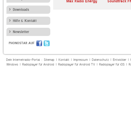
Max Radio Energy
Soundtrack F
Downloads
Hilfe & Kontakt
Newsletter
PHONOSTAR AUF
Dein Internetradio-Portal :
Sitemap
|
Kontakt
|
Impressum
|
Datenschutz
|
Entwickler
|
Windows
|
Radioplayer für Android
|
Radioplayer für Android TV
|
Radioplayer für iOS
|
R