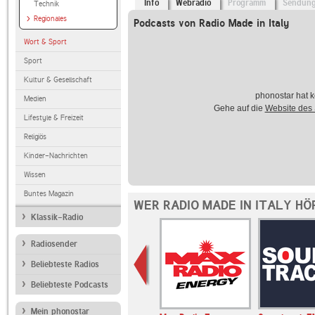
Info
Webradio
Programm
Sendun
Technik
Regionales
Podcasts von Radio Made in Italy
Wort & Sport
Sport
Kultur & Gesellschaft
phonostar hat k
Medien
Gehe auf die
Website des
Lifestyle & Freizeit
Religiös
Kinder-Nachrichten
Wissen
Buntes Magazin
WER RADIO MADE IN ITALY HÖ
Klassik-Radio
Radiosender
Beliebteste Radios
Beliebteste Podcasts
Mein phonostar