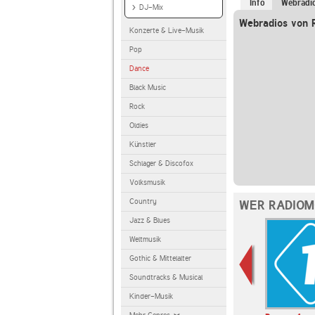
Info
Webradi
DJ-Mix
Webradios von 
Konzerte & Live-Musik
Pop
Dance
Black Music
Rock
Oldies
Künstler
Schlager & Discofox
Volksmusik
Country
WER RADIOM
Jazz & Blues
Weltmusik
Gothic & Mittelalter
Soundtracks & Musical
Kinder-Musik