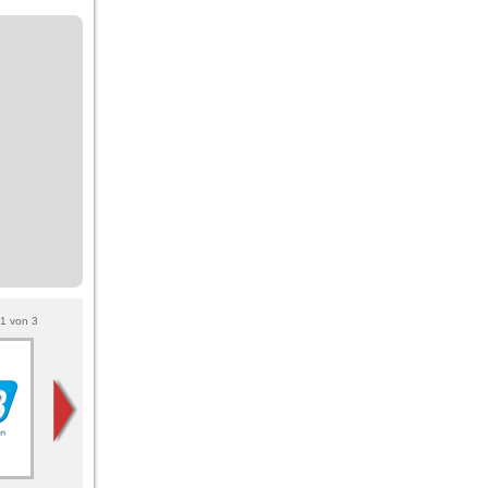
1
von
3