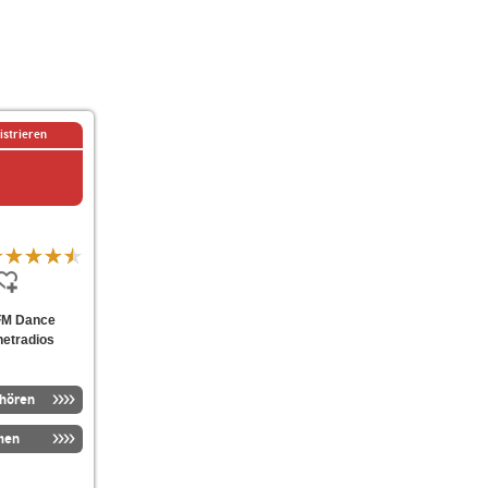
istrieren
.FM Dance
netradios
nhören
men