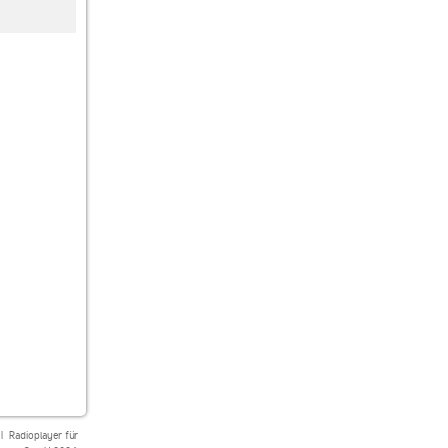
maximal RADIO
80er 90er OLDIE
Rock Radio
Niederbayern
ANTENNE
|
Radioplayer für