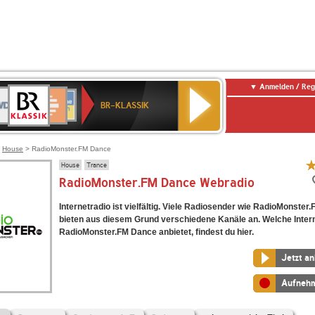
Anmelden / Reg
BR-
DR
Deutschlandfunk
3
Deutschlandfunk
80er
NDR
ANTENNE
SWR
KLASSIK
BR-KLASSIK
Kultur
90er
2
BAYERN
Kultur
OLDIE
ANTENNE
>
House
> RadioMonster.FM Dance
House
Trance
RadioMonster.FM Dance Webradio
Internetradio ist vielfältig. Viele Radiosender wie RadioMonster
bieten aus diesem Grund verschiedene Kanäle an. Welche Inter
RadioMonster.FM Dance anbietet, findest du hier.
Jetzt a
Aufneh