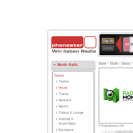
W
SWR
Top 10
4
Zuletzt
Home
>
Musik
>
Dance
Musik-Radio
Dance
Techno
House
Trance
Hardcore
Electro
Chillout & Lounge
Dubstep &
Drum'n'Bass
© RadioMonster.FM
Eurodance