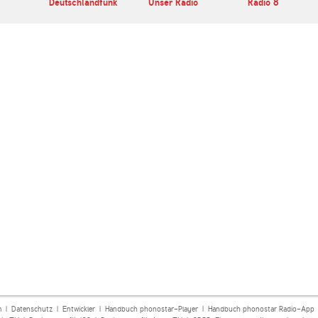
Deutschlandfunk
Unser Radio
Radio 8
m
|
Datenschutz
|
Entwickler
|
Handbuch phonostar-Player
|
Handbuch phonostar Radio-App