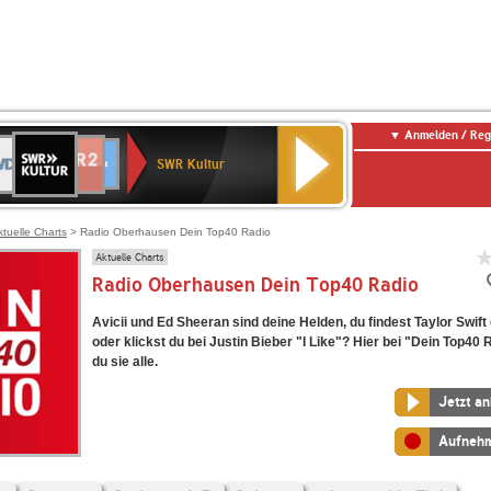
Anmelden / Reg
SWR
DR
NDR
ENNE
80er
SWR3
WDR
BR-
Deutschlandfunk
Deutschlandfunk
Kultur
SWR Kultur
2
ERN
90er
4
KLASSIK
Kultur
OLDIE
ANTENNE
ktuelle Charts
> Radio Oberhausen Dein Top40 Radio
Aktuelle Charts
Radio Oberhausen Dein Top40 Radio
Avicii und Ed Sheeran sind deine Helden, du findest Taylor Swift
oder klickst du bei Justin Bieber "I Like"? Hier bei "Dein Top40 
du sie alle.
Jetzt a
Aufneh