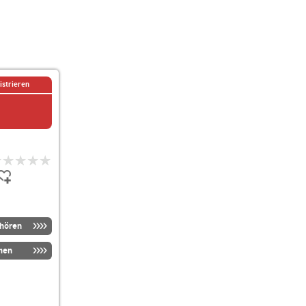
istrieren
nhören
men