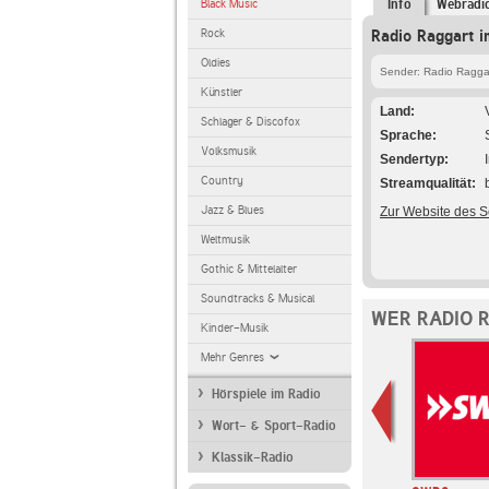
Black Music
Info
Webradi
Rock
Radio Raggart i
Oldies
Sender: Radio Ragga
Künstler
Land
Schlager & Discofox
Sprache
Volksmusik
Sendertyp
Country
Streamqualität
Jazz & Blues
Zur Website des 
Weltmusik
Gothic & Mittelalter
Soundtracks & Musical
WER RADIO 
Kinder-Musik
Mehr Genres
Hörspiele im Radio
Wort- & Sport-Radio
Klassik-Radio