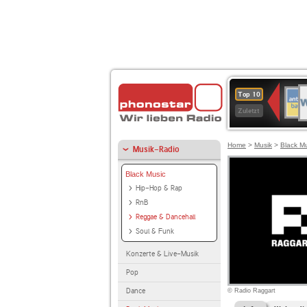
W
ANT
Top 10
2
BAY
Zuletzt
Home
>
Musik
>
Black M
Musik-Radio
Black Music
Hip-Hop & Rap
RnB
Reggae & Dancehall
Soul & Funk
Konzerte & Live-Musik
Pop
Dance
© Radio Raggart