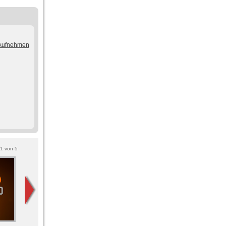
/Aufnehmen
1
von
5