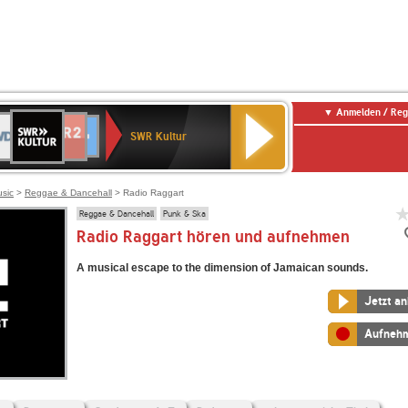
Anmelden / Reg
SWR
DR
NDR
ENNE
80er
SWR3
WDR
BR-
Deutschlandfunk
Deutschlandfunk
Kultur
SWR Kultur
2
ERN
90er
4
KLASSIK
Kultur
OLDIE
ANTENNE
usic
>
Reggae & Dancehall
> Radio Raggart
Reggae & Dancehall
Punk & Ska
Radio Raggart hören und aufnehmen
A musical escape to the dimension of Jamaican sounds.
Jetzt a
Aufneh