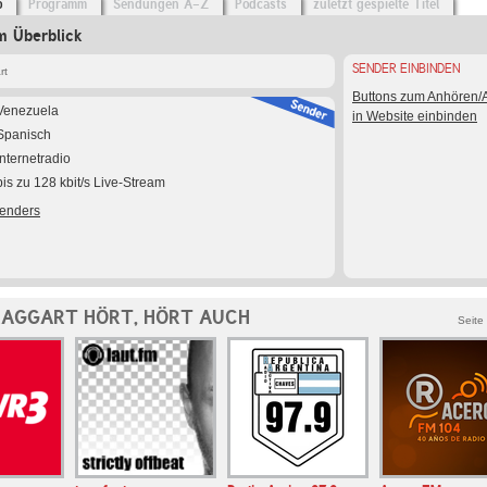
o
Programm
Sendungen A-Z
Podcasts
zuletzt gespielte Titel
m Überblick
SENDER EINBINDEN
rt
Buttons zum Anhören
Venezuela
in Website einbinden
Spanisch
Internetradio
bis zu 128 kbit/s Live-Stream
Senders
RAGGART HÖRT, HÖRT AUCH
Seite