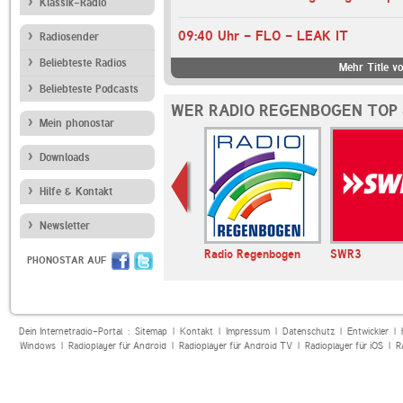
Klassik-Radio
09:40 Uhr - FLO - LEAK IT
Radiosender
Beliebteste Radios
Mehr Title v
Beliebteste Podcasts
WER RADIO REGENBOGEN TOP 
Mein phonostar
Downloads
Hilfe & Kontakt
Newsletter
Radio Absolut
bigFM
Radio Regenbogen
SWR3
PHONOSTAR AUF
Dein Internetradio-Portal :
Sitemap
|
Kontakt
|
Impressum
|
Datenschutz
|
Entwickler
|
Windows
|
Radioplayer für Android
|
Radioplayer für Android TV
|
Radioplayer für iOS
|
R