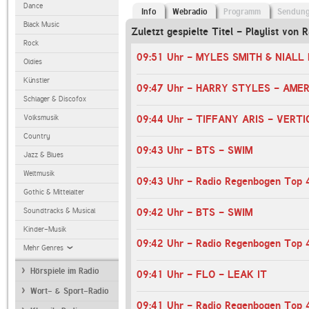
Dance
Info
Webradio
Programm
Sendun
Black Music
Zuletzt gespielte Titel - Playlist von
Rock
Oldies
Künstler
09:47 Uhr - HARRY STYLES - AME
Schlager & Discofox
Volksmusik
09:44 Uhr - TIFFANY ARIS - VERTI
Country
09:43 Uhr - BTS - SWIM
Jazz & Blues
Weltmusik
09:43 Uhr - Radio Regenbogen Top 
Gothic & Mittelalter
Soundtracks & Musical
09:42 Uhr - BTS - SWIM
Kinder-Musik
09:42 Uhr - Radio Regenbogen Top 
Mehr Genres
Hörspiele im Radio
09:41 Uhr - FLO - LEAK IT
Wort- & Sport-Radio
09:41 Uhr - Radio Regenbogen Top 