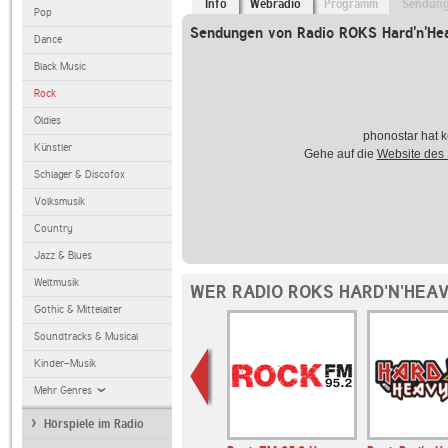
Info
Webradio
Programm
Sendun
Pop
Sendungen von Radio ROKS Hard'n'He
Dance
Black Music
Rock
Oldies
phonostar hat k
Künstler
Gehe auf die
Website des
Schlager & Discofox
Volksmusik
Country
Jazz & Blues
Weltmusik
WER RADIO ROKS HARD'N'HEA
Gothic & Mittelalter
Soundtracks & Musical
Kinder-Musik
Mehr Genres
Hörspiele im Radio