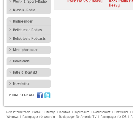
dio 80s Metal
Rock FM 95.2 Heavy
Rock Radio H
Wort- & Sport-Radio
Heavy
Klassik-Radio
Radiosender
Beliebteste Radios
Beliebteste Podcasts
Mein phonostar
Downloads
Hilfe & Kontakt
Newsletter
PHONOSTAR AUF
Dein Internetradio-Portal :
Sitemap
|
Kontakt
|
Impressum
|
Datenschutz
|
Entwickler
|
Windows
|
Radioplayer für Android
|
Radioplayer für Android TV
|
Radioplayer für iOS
|
R